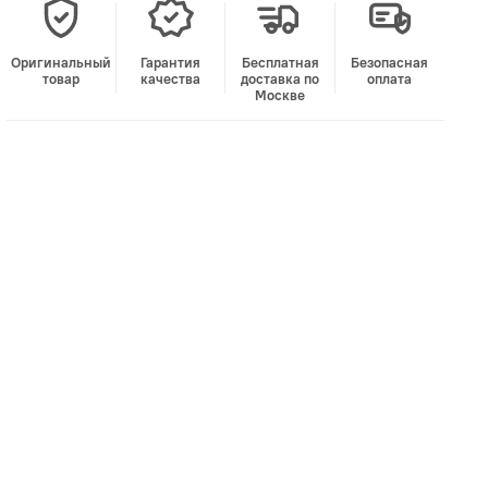
Оригинальный
Гарантия
Бесплатная
Безопасная
товар
качества
доставка по
оплата
Москве
В корзину
Лучшая цена • Официальный магазин
Купить в 1 клик
Быстро и безопасно
НУЖНА ПОМОЩЬ С ВЫБОРОМ?
Покажем товар вживую и ответим на вопросы
Онлайн-консультант
Кристина
Сейчас онлайн
Заказать живое фото