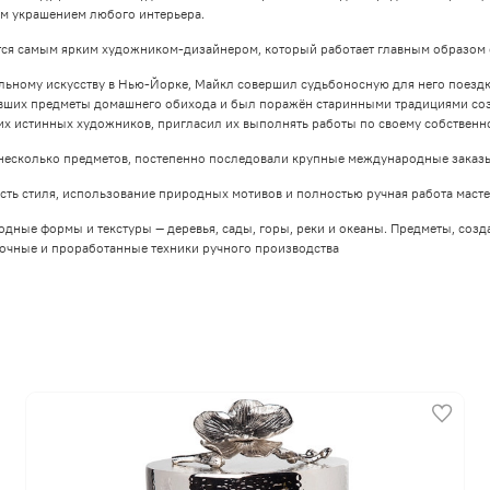
ым украшением любого интерьера.
тся самым ярким художником-дизайнером, который работает главным образом 
ьному искусству в Нью-Йорке, Майкл совершил судьбоносную для него поездку в
явших предметы домашнего обихода и был поражён старинными традициями соз
них истинных художников, пригласил их выполнять работы по своему собственн
несколько предметов, постепенно последовали крупные международные заказы
ть стиля, использование природных мотивов и полностью ручная работа масте
ные формы и текстуры — деревья, сады, горы, реки и океаны. Предметы, созд
очные и проработанные техники ручного производства