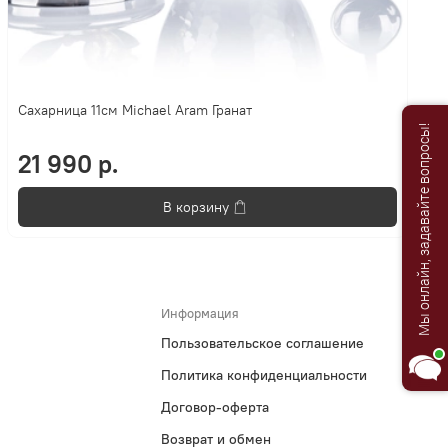
Сахарница 11см Michael Aram Гранат
Анастасия
Мы онлайн, задавайте вопросы!
Добро пожаловать в «Постель
21 990 р.
Бутик»!🌸
В корзину
Я Анастасия, Ваш консультант.
Информация
Пользовательское соглашение
Политика конфиденциальности
Договор-оферта
Возврат и обмен