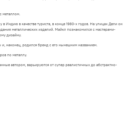
с металлом.
 Индию в качестве туриста, в конце 1980-х годов. На улицах Дели он
дания металлических изделий. Майкл познакомился с мастерами-
ому дизайну.
 и, наконец, родился бренд с его нынешним названием.
ров по металлу.
анные автором, варьируются от супер реалистичных до абстрактно-