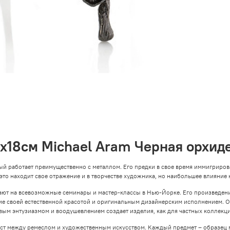
3х18см Michael Aram Черная орхид
ый работает преимущественно с металлом. Его предки в свое время иммигриров
 это находит свое отражение и в творчестве художника, но наибольшее влияние 
шают на всевозможные семинары и мастер-классы в Нью-Йорке. Его произведе
ие своей естественной красотой и оригинальным дизайнерским исполнением. 
вым энтузиазмом и воодушевлением создает изделия, как для частных коллекций
мост между ремеслом и художественным искусством. Каждый предмет – образец 