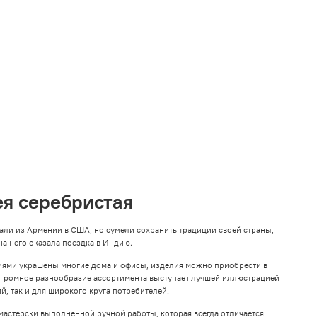
VK
Telegram
MAX
ея серебристая
али из Армении в США, но сумели сохранить традиции своей страны,
на него оказала поездка в Индию.
ниями украшены многие дома и офисы, изделия можно приобрести в
Огромное разнообразие ассортимента выступает лучшей иллюстрацией
, так и для широкого круга потребителей.
мастерски выполненной ручной работы, которая всегда отличается