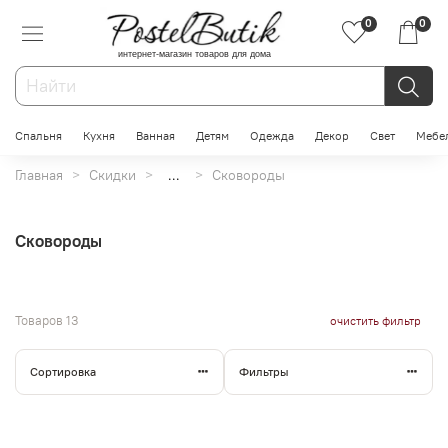
0
0
интернет-магазин товаров для дома
Спальня
Кухня
Ванная
Детям
Одежда
Декор
Свет
Мебе
Главная
Скидки
...
Сковороды
Сковороды
Товаров
13
очистить фильтр
Сортировка
Фильтры