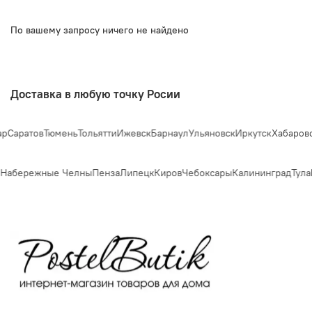
По вашему запросу ничего не найдено
Доставка в любую точку Росии
р
Саратов
Тюмень
Тольятти
Ижевск
Барнаул
Ульяновск
Иркутск
Хабаровс
Набережные Челны
Пенза
Липецк
Киров
Чебоксары
Калининград
Тула