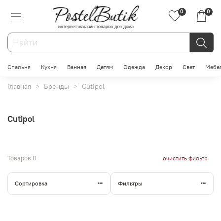
0
0
интернет-магазин товаров для дома
Спальня
Кухня
Ванная
Детям
Одежда
Декор
Свет
Мебе
Главная
Бренды
Cutipol
Cutipol
Товаров
0
очистить фильтр
Сортировка
Фильтры