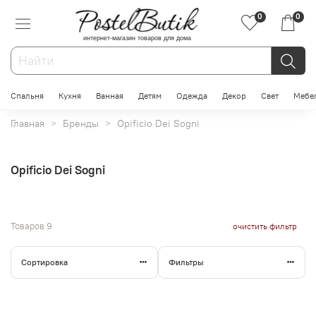
0
0
интернет-магазин товаров для дома
Спальня
Кухня
Ванная
Детям
Одежда
Декор
Свет
Мебе
Главная
Бренды
Opificio Dei Sogni
Opificio Dei Sogni
Товаров
9
очистить фильтр
Сортировка
Фильтры