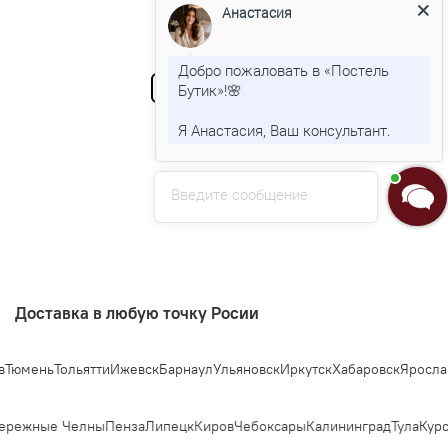
Анастасия
Показать еще
Добро пожаловать в «Постель
1
2
3
…
11
Бутик»!🌸
Я Анастасия, Ваш консультант.
Введите сообщение
Доставка в любую точку Росии
ень
Тольятти
Ижевск
Барнаул
Ульяновск
Иркутск
Хабаровск
Ярославль
С
ежные Челны
Пенза
Липецк
Киров
Чебоксары
Калининград
Тула
Курск