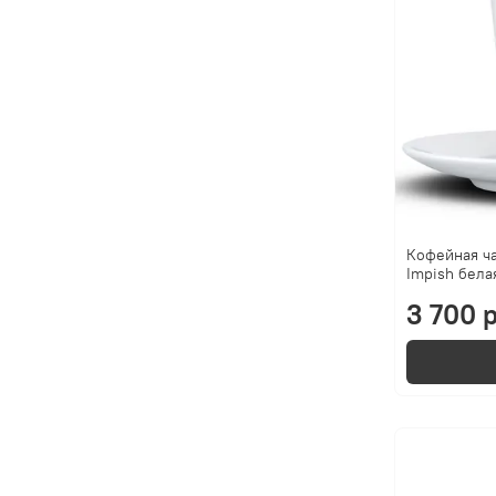
Кофейная ч
Impish бела
3 700 р