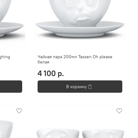
ghing
Чайная пара 200мл Tassen Oh please
белая
4 100 р.
В корзину