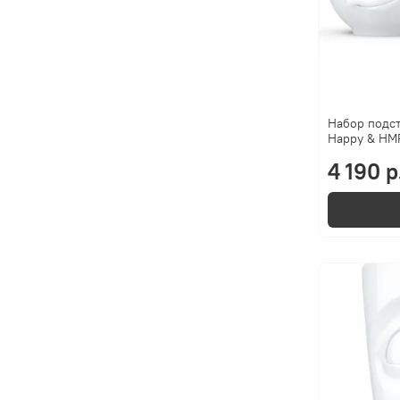
Набор подст
Happy & HM
4 190 р