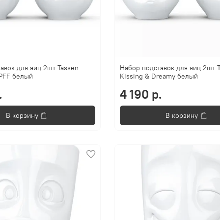
авок для яиц 2шт Tassen
Набор подставок для яиц 2шт 
PFF белый
Kissing & Dreamy белый
.
4 190 р.
В корзину
В корзину