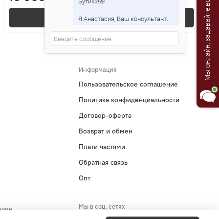
Мы онлайн, задавайте вопросы!
Бутик»!🌸
В корзину
Я Анастасия, Ваш консультант.
Информация
Пользовательское соглашение
Политика конфиденциальности
Договор-оферта
Возврат и обмен
Плати частями
Обратная связь
Опт
Мы в соц. сетях
азин