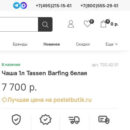
+7(495)215-15-61
+7(800)555-29-51
0
0
0 р.
Бренды
Новинки
Скидки
Еще
арт.
T02.42.01
В наличии
Чаша 1л Tassen Barfing белая
7 700 р.
Лучшая цена на postelbutik.ru