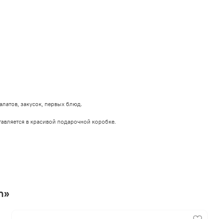
латов, закусок, первых блюд.
авляется в красивой подарочной коробке.
n»