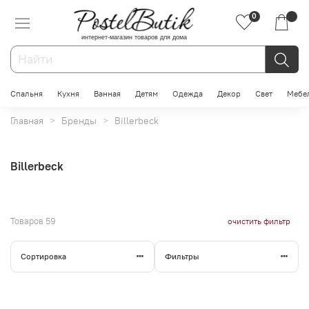
0
интернет-магазин товаров для дома
Спальня
Кухня
Ванная
Детям
Одежда
Декор
Свет
Мебе
Главная
Бренды
Billerbeck
Billerbeck
Товаров
59
очистить фильтр
Сортировка
Фильтры