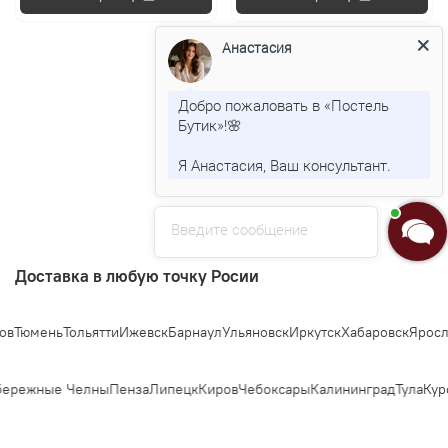
Анастасия
Добро пожаловать в «Постель
Показать еще
Бутик»!🌸
1
2
Я Анастасия, Ваш консультант.
Введите сообщение
Доставка в любую точку Росии
Тюмень
Тольятти
Ижевск
Барнаул
Ульяновск
Иркутск
Хабаровск
Ярослав
режные Челны
Пенза
Липецк
Киров
Чебоксары
Калининград
Тула
Курс