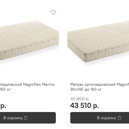
педический Magniflex Merino
Матрас ортопедический Magnif
160 кг
90x190 до 160 кг
45 800 р.
р.
43 510 р.
В корзину
В корзину