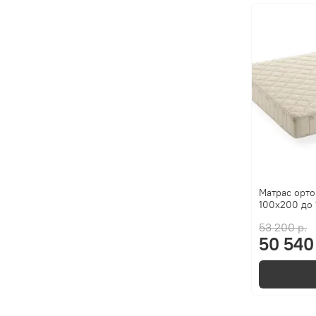
Матрас орто
100x200 до 
53 200 р.
50 540 