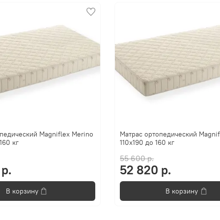
педический Magniflex Merino
Матрас ортопедический Magnif
160 кг
110x190 до 160 кг
55 600 р.
р.
52 820 р.
В корзину
В корзину