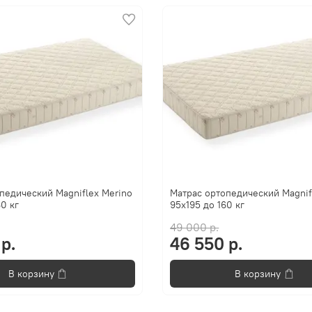
педический Magniflex Merino
Матрас ортопедический Magnif
0 кг
95x195 до 160 кг
49 000 р.
р.
46 550 р.
В корзину
В корзину