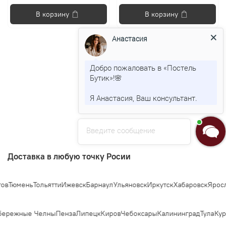
В корзину
В корзину
Анастасия
Добро пожаловать в «Постель
Показать еще
Бутик»!🌸
Я Анастасия, Ваш консультант.
1
2
Введите сообщение
Доставка в любую точку Росии
мень
Тольятти
Ижевск
Барнаул
Ульяновск
Иркутск
Хабаровск
Ярославль
режные Челны
Пенза
Липецк
Киров
Чебоксары
Калининград
Тула
Курск