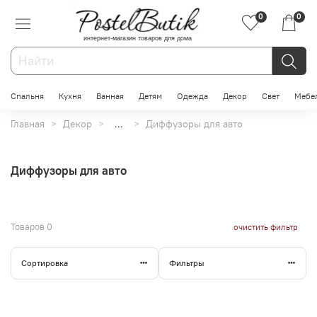
0
0
интернет-магазин товаров для дома
Спальня
Кухня
Ванная
Детям
Одежда
Декор
Свет
Мебе
Главная
Декор
...
Диффузоры для авто
Диффузоры для авто
Товаров
0
очистить фильтр
Сортировка
Фильтры