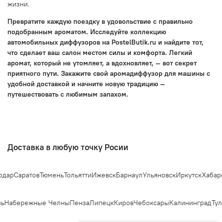
жизни.
Превратите каждую поездку в удовольствие с правильно
подобранным ароматом. Исследуйте коллекцию
автомобильных диффузоров на PostelButik.ru и найдите тот,
что сделает ваш салон местом силы и комфорта. Легкий
аромат, который не утомляет, а вдохновляет, — вот секрет
приятного пути. Закажите свой аромадиффузор для машины с
удобной доставкой и начните новую традицию —
путешествовать с любимым запахом.
Доставка в любую точку Росии
дар
Саратов
Тюмень
Тольятти
Ижевск
Барнаул
Ульяновск
Иркутск
Хабаро
ь
Набережные Челны
Пенза
Липецк
Киров
Чебоксары
Калининград
Тул