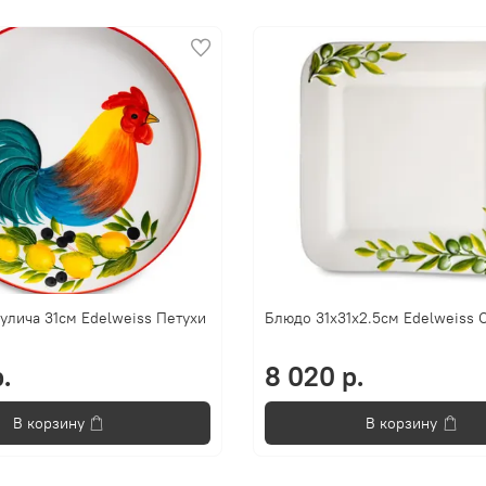
улича 31см Edelweiss Петухи
Блюдо 31х31х2.5см Edelweiss 
.
8 020 р.
В корзину
В корзину