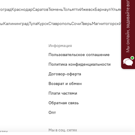
Мы онлайн, задавайте вопросы!
Бутик»!🌸
рад
Краснодар
Саратов
Тюмень
Тольятти
Ижевск
Барнаул
Ульяновск
Ирк
Я Анастасия, Ваш консультант.
ы
Калининград
Тула
Курск
Ставрополь
Сочи
Тверь
Магнитогорск
Иваново
Б
Информация
Пользовательское соглашение
Политика конфиденциальности
Договор-оферта
Возврат и обмен
Плати частями
Обратная связь
Опт
Мы в соц. сетях
азин