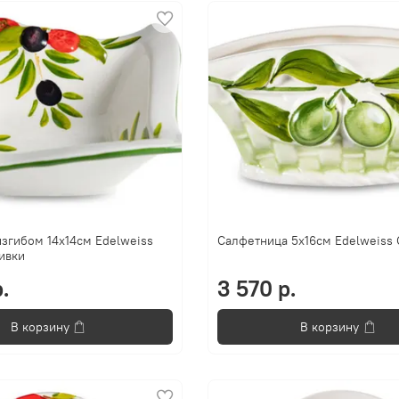
изгибом 14х14см Edelweiss
Салфетница 5х16см Edelweiss
ивки
.
3 570 р.
В корзину
В корзину