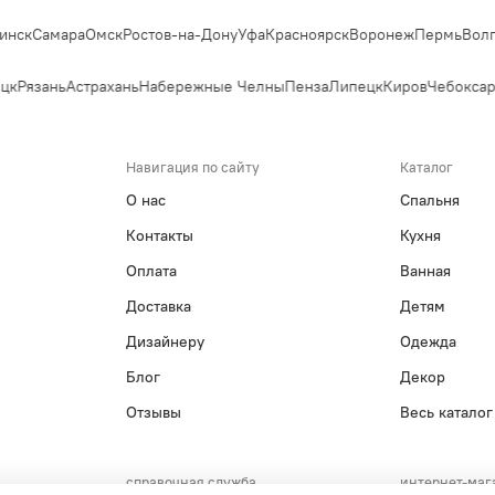
ск
Самара
Омск
Ростов-на-Дону
Уфа
Красноярск
Воронеж
Пермь
Волгог
к
Рязань
Астрахань
Набережные Челны
Пенза
Липецк
Киров
Чебоксар
Навигация по сайту
Каталог
О нас
Спальня
Контакты
Кухня
Оплата
Ванная
Доставка
Детям
Дизайнеру
Одежда
Блог
Декор
Отзывы
Весь каталог
справочная служба
интернет-маг