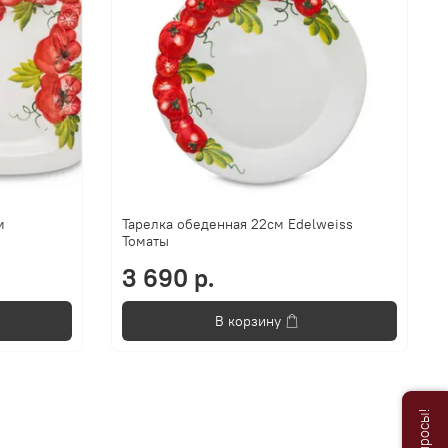
м
Тарелка обеденная 22см Edelweiss
Томаты
3 690 р.
В корзину
Анастасия
Добро пожаловать в «Постель