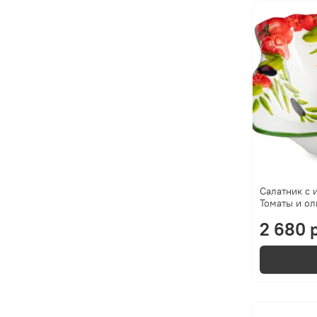
Салатник с 
Томаты и ол
2 680 р