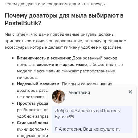
гелем для душа или средством для мытья посуды.
Почему дозаторы для мыла выбирают в
PostelButik?
Мы считаем, что даже повседневные ритуалы должны
приносить эстетическое удовольствие, поэтому предлагаем
аксессуары, которые делают гигиену удобнее и красивее.
Гигиеничность и экономия:
Дозированный расход
помогает
экономить жидкое мыло
, а бесконтактные
модели максимально снижают распространение
микробов.
Надежный механизм:
Помпы и сенсоры наших
дозаторов рассчитаны на тысячи нажатий, не залипают и
Анастасия
не протекают.
Простота ухода и заправки:
Большинство моделей легко
разбираются для мытья и имеют широкую горловину для
Добро пожаловать в «Постель
удобной заправки.
Бутик»!🌸
Стильный элемент декора:
Наши
дозаторы для ванной
и
Я Анастасия, Ваш консультант.
кухни дополняют интерьер, создавая ощущение
продуманности и порядка.