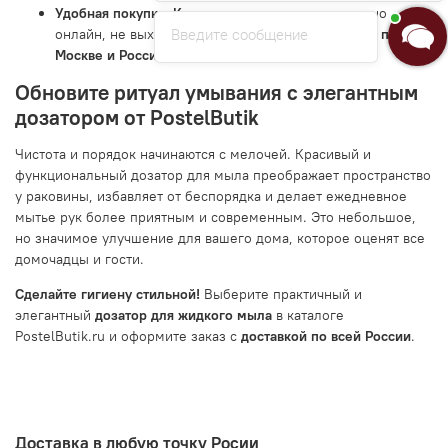
Удобная покупка:
Купить дозатор для мыла
можно
Введите сообщение
онлайн, не выходя из дома, с быстрой
доставкой по
Москве и России
.
Обновите ритуал умывания с элегантным
дозатором от PostelButik
Чистота и порядок начинаются с мелочей. Красивый и
функциональный дозатор для мыла преображает пространство
у раковины, избавляет от беспорядка и делает ежедневное
мытье рук более приятным и современным. Это небольшое,
но значимое улучшение для вашего дома, которое оценят все
домочадцы и гости.
Сделайте гигиену стильной!
Выберите практичный и
элегантный
дозатор для жидкого мыла
в каталоге
PostelButik.ru и оформите заказ с
доставкой по всей России
.
Доставка в любую точку Росии