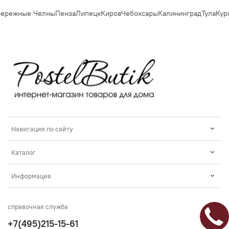
режные Челны
Пенза
Липецк
Киров
Чебоксары
Калининград
Тула
Курск
Навигация по сайту
Каталог
Информация
справочная служба
+7(495)215-15-61