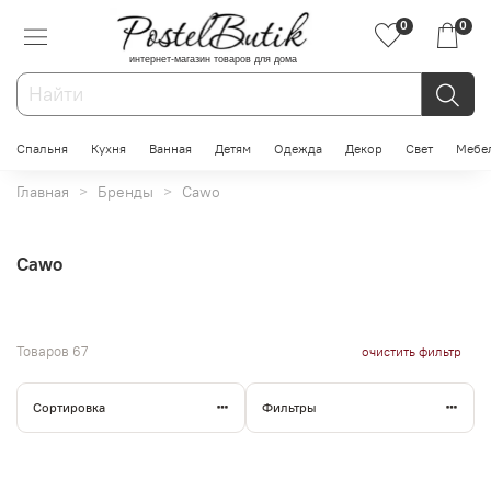
0
0
интернет-магазин товаров для дома
Спальня
Кухня
Ванная
Детям
Одежда
Декор
Свет
Мебе
Главная
Бренды
Cawo
Cawo
Товаров
67
очистить фильтр
Сортировка
Фильтры