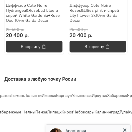
Диффузор Cote Noire
Диффузор Cote Noire
Hydrangea&Rosebud blue и
Roses&LIlies pink и спрей
спрей White Gardenia+Rose
Lily Flower 2x10мл Garda
Oud 10мл Garda Decor
Decor
25 500 р.
25 500 р.
20 400 р.
20 400 р.
В корзину
В корзину
Доставка в любую точку Росии
атов
Тюмень
Тольятти
Ижевск
Барнаул
Ульяновск
Иркутск
Хабаровск
Яро
бережные Челны
Пенза
Липецк
Киров
Чебоксары
Калининград
Тула
Ку
Анастасия