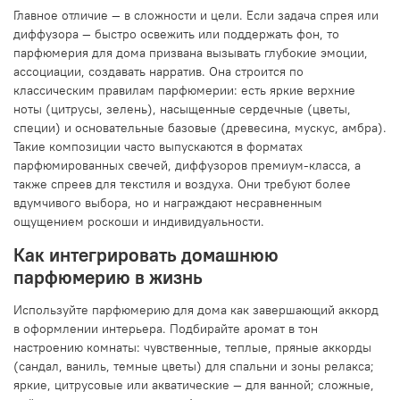
Главное отличие — в сложности и цели. Если задача спрея или
диффузора — быстро освежить или поддержать фон, то
парфюмерия для дома призвана вызывать глубокие эмоции,
ассоциации, создавать нарратив. Она строится по
классическим правилам парфюмерии: есть яркие верхние
ноты (цитрусы, зелень), насыщенные сердечные (цветы,
специи) и основательные базовые (древесина, мускус, амбра).
Такие композиции часто выпускаются в форматах
парфюмированных свечей, диффузоров премиум-класса, а
также спреев для текстиля и воздуха. Они требуют более
вдумчивого выбора, но и награждают несравненным
ощущением роскоши и индивидуальности.
Как интегрировать домашнюю
парфюмерию в жизнь
Используйте парфюмерию для дома как завершающий аккорд
в оформлении интерьера. Подбирайте аромат в тон
настроению комнаты: чувственные, теплые, пряные аккорды
(сандал, ваниль, темные цветы) для спальни и зоны релакса;
яркие, цитрусовые или акватические — для ванной; сложные,