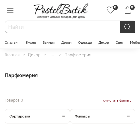
0
0
интернет-магазин товаров для дома
Спальня
Кухня
Ванная
Детям
Одежда
Декор
Свет
Мебе
Главная
Декор
...
Парфюмерия
Парфюмерия
Товаров
0
очистить фильтр
Сортировка
Фильтры