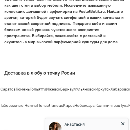
как цвет стен и выбор мебели. Исследуйте изысканную
коллекцию домашней парфюмерии на PostelButik.ru. Найдите
аромат, который будет звучать симфонией в ваших комнатах и
станет вашей секретной подписью. Подарите себе и своим
близким новый уровень чувственного восприятия
пространства. Выбирайте, заказывайте с доставкой и
окунитесь в мир высокой парфюмерной культуры для дома.
Доставка в любую точку Росии
аратов
Тюмень
Тольятти
Ижевск
Барнаул
Ульяновск
Иркутск
Хабаровск
Я
абережные Челны
Пенза
Липецк
Киров
Чебоксары
Калининград
Тула
К
Анастасия