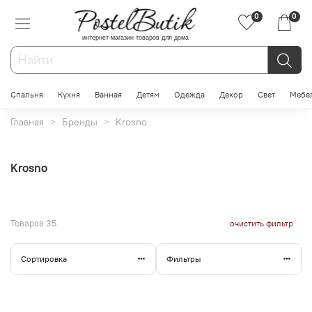
0
0
интернет-магазин товаров для дома
Спальня
Кухня
Ванная
Детям
Одежда
Декор
Свет
Мебе
Главная
Бренды
Krosno
Krosno
Товаров
35
очистить фильтр
Сортировка
Фильтры