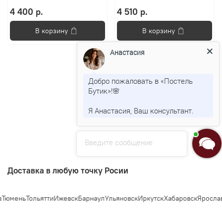
4 400 р.
4 510 р.
В корзину
В корзину
Анастасия
Добро пожаловать в «Постель
Показать еще
Бутик»!🌸
Я Анастасия, Ваш консультант.
1
2
Введите сообщение
Доставка в любую точку Росии
мень
Тольятти
Ижевск
Барнаул
Ульяновск
Иркутск
Хабаровск
Ярославль