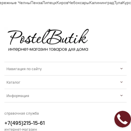
режные Челны
Пенза
Липецк
Киров
Чебоксары
Калининград
Тула
Курск
Навигация по сайту
Каталог
Информация
справочная служба
+7(495)215-15-61
интернет-магазин