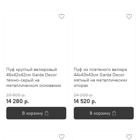
Пуф круглый велюровый
Пуф из плетеного велюра
46x42x42см Garda Decor
44x43x43см Garda Decor
темно-серый на
мятный на металлическиx
металлическом основании
опораx
23 800 р.
24 200 р.
14 280 р.
14 520 р.
В корзину
В корзину