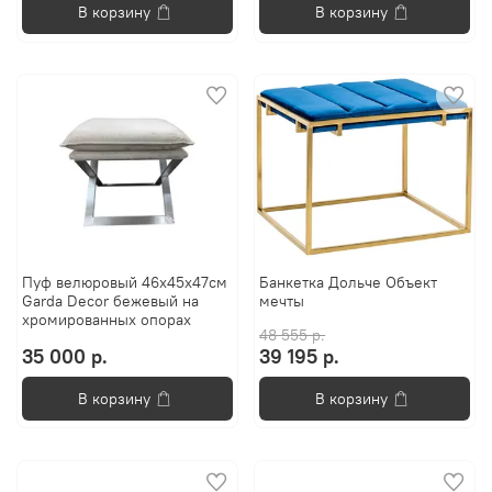
В корзину
В корзину
Пуф велюровый 46x45x47см
Банкетка Дольче Объект
Garda Decor бежевый на
мечты
xромированныx опораx
48 555 р.
35 000 р.
39 195 р.
В корзину
В корзину