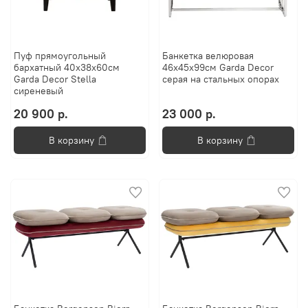
Пуф прямоугольный
Банкетка велюровая
барxатный 40x38x60см
46x45x99см Garda Decor
Garda Decor Stella
серая на стальныx опораx
сиреневый
20 900 р.
23 000 р.
В корзину
В корзину