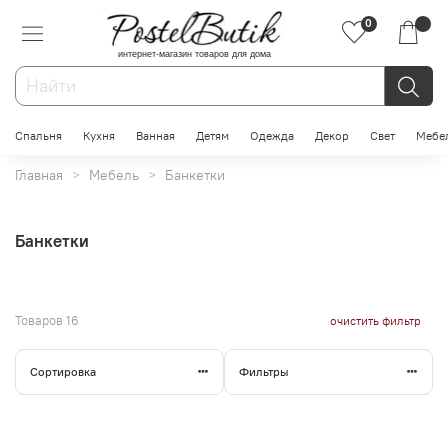
0
интернет-магазин товаров для дома
Спальня
Кухня
Ванная
Детям
Одежда
Декор
Свет
Мебе
Главная
Мебель
Банкетки
Банкетки
Товаров
16
очистить фильтр
Сортировка
Фильтры