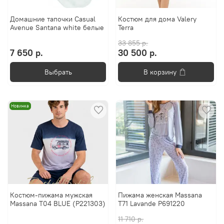
Домашние тапочки Casual
Костюм для дома Valery
Avenue Santana white белые
Terra
33 855 р.
7 650 р.
30 500 р.
Выбрать
В корзину
Новинка
Костюм-пижама мужская
Пижама женская Massana
Massana T04 BLUE (P221303)
T71 Lavande P691220
11 710 р.