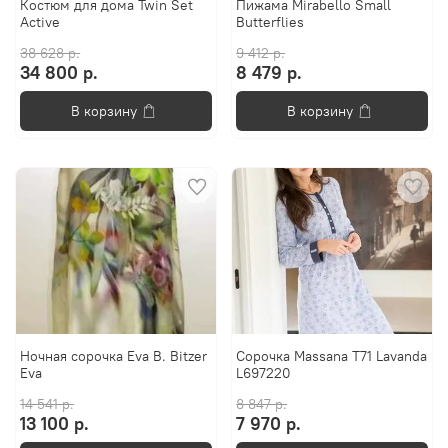
Костюм для дома Twin Set
Пижама Mirabello Small
Active
Butterflies
38 628 р.
9 412 р.
34 800 р.
8 479 р.
В корзину
В корзину
Ночная сорочка Eva B. Bitzer
Сорочка Massana T71 Lavanda
Eva
L697220
14 541 р.
8 847 р.
13 100 р.
7 970 р.