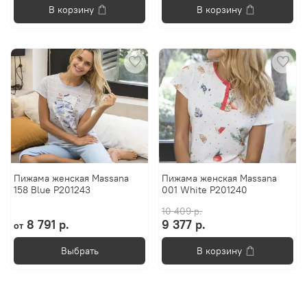
В корзину
В корзину
Пижама женская Massana
Пижама женская Massana
158 Blue P201243
001 White P201240
10 409 р.
8 791 р.
9 377 р.
от
Выбрать
В корзину