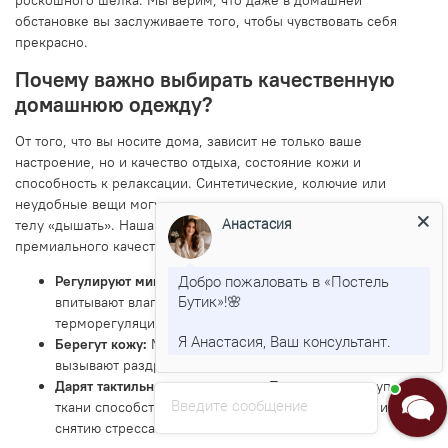
роскошного шелка. Мы верим, что даже в домашней
обстановке вы заслуживаете того, чтобы чувствовать себя
прекрасно.
Почему важно выбирать качественную
домашнюю одежду?
От того, что вы носите дома, зависит не только ваше
настроение, но и качество отдыха, состояние кожи и
способность к релаксации. Синтетические, колючие или
неудобные вещи могут вызывать раздражение и не давать
Анастасия
телу «дышать». Наша домашняя одежда сшита из тканей
премиального качества, которые:
Добро пожаловать в «Постель
Регулируют микроклимат:
Натуральные волокна
Бутик»!🌸
впитывают влагу и обеспечивают идеальную
терморегуляцию.
Я Анастасия, Ваш консультант.
Берегут кожу:
Мягкие, гипоаллергенные материалы не
вызывают раздражения даже при длительном ношении.
Дарят тактильное наслаждение:
Приятные на ощупь
Введите сообщение
ткани способствуют выработке гормонов счастья и
снятию стресса.