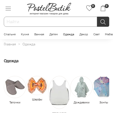
0
0
интернет-магазин товаров для дома
Спальня
Кухня
Ванная
Детям
Одежда
Декор
Свет
Мебе
Главная
Одежда
Одежда
Шарфы
Тапочки
Дождевики
Зонты