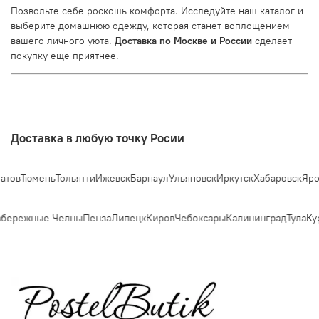
Позвольте себе роскошь комфорта. Исследуйте наш каталог и
выберите домашнюю одежду, которая станет воплощением
вашего личного уюта.
Доставка по Москве и России
сделает
покупку еще приятнее.
Доставка в любую точку Росии
Тюмень
Тольятти
Ижевск
Барнаул
Ульяновск
Иркутск
Хабаровск
Ярослав
ережные Челны
Пенза
Липецк
Киров
Чебоксары
Калининград
Тула
Курс