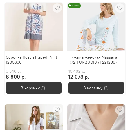
Новинка
Сорочка Rosch Placed Print
Пижама женская Massana
1203630
K72 TURQUOIS (P221238)
9 546 р.
13 402 р.
8 600 р.
12 073 р.
В корзину
В корзину