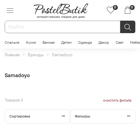
0
0
интернет-магазин товаров для дома
Спальня
Кухня
Ванная
Детям
Одежда
Декор
Свет
Мебе
Главная
Бренды
Samadoyo
Samadoyo
Товаров
0
очистить фильтр
Сортировка
Фильтры