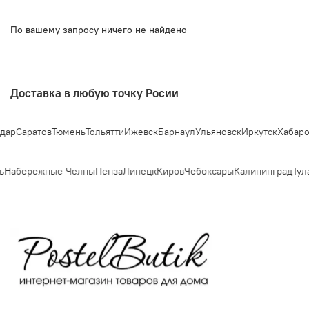
По вашему запросу ничего не найдено
Доставка в любую точку Росии
дар
Саратов
Тюмень
Тольятти
Ижевск
Барнаул
Ульяновск
Иркутск
Хабаро
ь
Набережные Челны
Пенза
Липецк
Киров
Чебоксары
Калининград
Тул