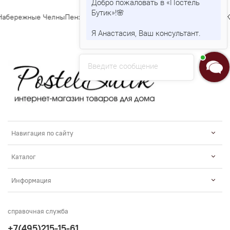
Добро пожаловать в «Постель
Бутик»!🌸
абережные Челны
Пенза
Липецк
Киров
Чебоксары
Калининград
Тула
Ку
Я Анастасия, Ваш консультант.
Введите сообщение
Навигация по сайту
Каталог
Информация
справочная служба
+7(495)215-15-61