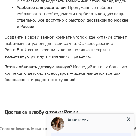
и помогают преодолеть возможный страх перед водой.
Удобство для родителей:
Продуманные наборы
избавляют от необходимости подбирать каждую вещь
отдельно. Все доступно с быстрой
доставкой по Москве
и России
.
Создайте в своей ванной комнате уголок, где купание станет
любимым ритуалом для всей семьи. С аксессуарами от
PostelButik капля веселья и капля порядка превратят
ежедневную рутину в маленький праздник.
Готовы обновить детскую ванную?
Исследуйте нашу большую
коллекцию детских аксессуаров — здесь найдется все для
безопасного и радостного купания!
Доставка в любую точку Росии
Анастасия
ратов
Тюмень
Тольятти
Ижевск
Барнаул
Ульяновск
Иркутск
Хабаровск
Яр