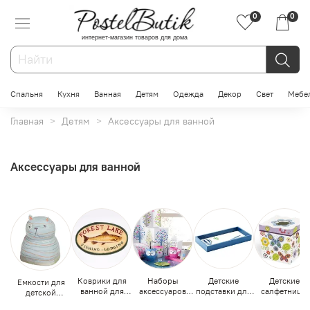
0
0
интернет-магазин товаров для дома
Спальня
Кухня
Ванная
Детям
Одежда
Декор
Свет
Мебе
Главная
Детям
Аксессуары для ванной
Аксессуары для ванной
Коврики для
Детские
Детские
Наборы
Емкости для
ванной для
подставки для
салфетницы
аксессуаров
детской
детей
предметов в
для ванной для
косметики