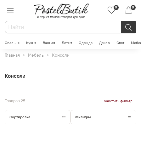
0
0
интернет-магазин товаров для дома
Спальня
Кухня
Ванная
Детям
Одежда
Декор
Свет
Мебе
Главная
Мебель
Консоли
Консоли
Товаров
25
очистить фильтр
Сортировка
Фильтры