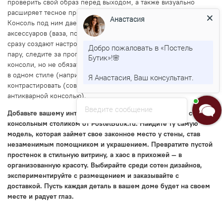
проверить свой образ перед выходом, а также визуально
расширяет тесное пространство прихожей, делая его светлее.
Анастасия
Консоль под ним дает поверхность для расстановки
аксессуаров (ваза, поднос для ключей, аромалампа), которые
сразу создают настроение и говорят о вкусе хозяев. Выбирая
Добро пожаловать в «Постель
пару, следите за пропорциями: зеркало должно быть шире
Бутик»!🌸
консоли, но не обязательно выше. Они могут быть оформлены
в одном стиле (например, оба с позолотой) или
Я Анастасия, Ваш консультант.
контрастировать (современное зеркало в простой раме над
антикварной консолью).
Введите сообщение
Добавьте вашему интерьеру изящества и практичности с
консольным столиком от PostelButik.ru. Найдите ту самую
модель, которая займет свое законное место у стены, став
незаменимым помощником и украшением. Превратите пустой
простенок в стильную витрину, а хаос в прихожей — в
организованную красоту. Выбирайте среди сотен дизайнов,
экспериментируйте с размещением и заказывайте с
доставкой. Пусть каждая деталь в вашем доме будет на своем
месте и радует глаз.