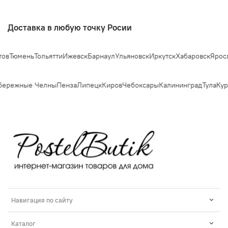
Доставка в любую точку Росии
Тюмень
Тольятти
Ижевск
Барнаул
Ульяновск
Иркутск
Хабаровск
Ярослав
ережные Челны
Пенза
Липецк
Киров
Чебоксары
Калининград
Тула
Курс
Навигация по сайту
Каталог