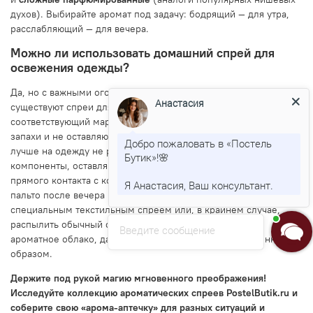
духов). Выбирайте аромат под задачу: бодрящий — для утра,
расслабляющий — для вечера.
Можно ли использовать домашний спрей для
освежения одежды?
Да, но с важными оговорками. Специально для этого
Анастасия
существуют спреи для ткани (fabric refresher), которые имеют
соответствующий маркер на упаковке. Они нейтрализуют
запахи и не оставляют пятен. Обычные спреи для воздуха
Добро пожаловать в «Постель
лучше на одежду не распылять, так как в их составе могут быть
Бутик»!🌸
компоненты, оставляющие следы или не предназначенные для
прямого контакта с кожей. Если вы хотите освежить куртку или
Я Анастасия, Ваш консультант.
пальто после вечера в кафе, лучше воспользоваться
специальным текстильным спреем или, в крайнем случае,
распылить обычный спрей в воздух и пройтись сквозь
Введите сообщение
ароматное облако, дав запаху осесть на ткани естественным
образом.
Держите под рукой магию мгновенного преображения!
Исследуйте коллекцию ароматических спреев PostelButik.ru и
соберите свою «арома-аптечку» для разных ситуаций и