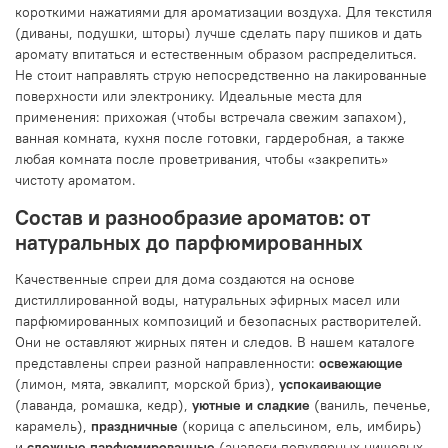
короткими нажатиями для ароматизации воздуха. Для текстиля
(диваны, подушки, шторы) лучше сделать пару пшиков и дать
аромату впитаться и естественным образом распределиться.
Не стоит направлять струю непосредственно на лакированные
поверхности или электронику. Идеальные места для
применения: прихожая (чтобы встречала свежим запахом),
ванная комната, кухня после готовки, гардеробная, а также
любая комната после проветривания, чтобы «закрепить»
чистоту ароматом.
Состав и разнообразие ароматов: от
натуральных до парфюмированных
Качественные спреи для дома создаются на основе
дистиллированной воды, натуральных эфирных масел или
парфюмированных композиций и безопасных растворителей.
Они не оставляют жирных пятен и следов. В нашем каталоге
представлены спреи разной направленности:
освежающие
(лимон, мята, эвкалипт, морской бриз),
успокаивающие
(лаванда, ромашка, кедр),
уютные и сладкие
(ваниль, печенье,
карамель),
праздничные
(корица с апельсином, ель, имбирь)
и
сложные парфюмированные
(аналоги популярных нишевых