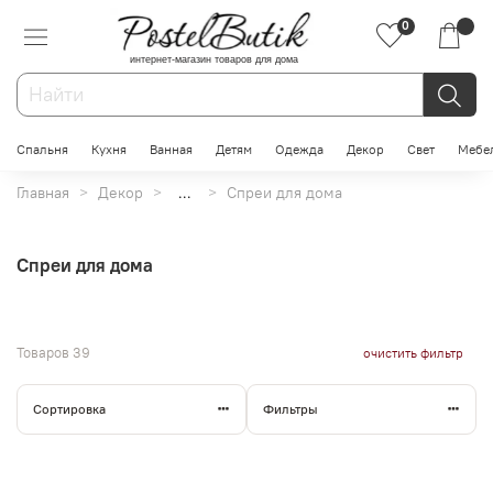
0
интернет-магазин товаров для дома
Спальня
Кухня
Ванная
Детям
Одежда
Декор
Свет
Мебе
Главная
Декор
...
Спреи для дома
Спреи для дома
Товаров
39
очистить фильтр
Сортировка
Фильтры