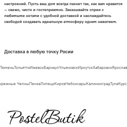
настроений. Пусть ваш дом всегда пахнет так, как вам нравится
— свежо, чисто и гостеприимно. Заказывайте спреи с
любимыми нотами с удобной доставкой и наслаждайтесь
свободой создавать идеальную атмосферу одним нажатием.
Доставка в любую точку Росии
ень
Тольятти
Ижевск
Барнаул
Ульяновск
Иркутск
Хабаровск
Ярославль
С
ежные Челны
Пенза
Липецк
Киров
Чебоксары
Калининград
Тула
Курск
С