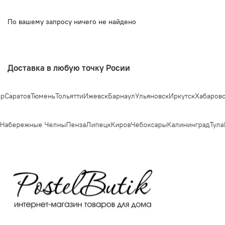
По вашему запросу ничего не найдено
Доставка в любую точку Росии
Саратов
Тюмень
Тольятти
Ижевск
Барнаул
Ульяновск
Иркутск
Хабаровск
Набережные Челны
Пенза
Липецк
Киров
Чебоксары
Калининград
Тула