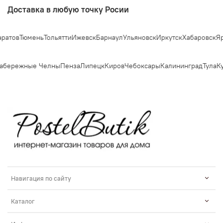
Доставка в любую точку Росии
ов
Тюмень
Тольятти
Ижевск
Барнаул
Ульяновск
Иркутск
Хабаровск
Яросл
бережные Челны
Пенза
Липецк
Киров
Чебоксары
Калининград
Тула
Кур
Навигация по сайту
Каталог