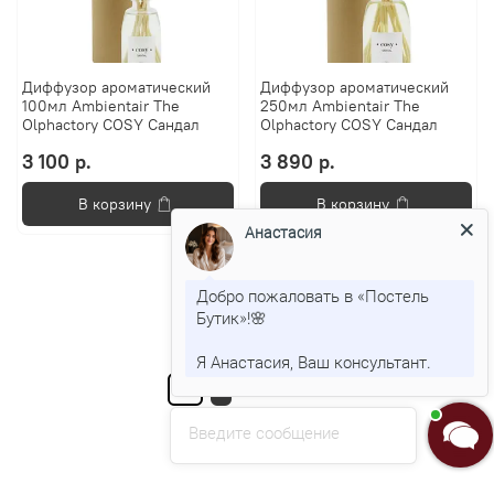
Диффузор ароматический
Диффузор ароматический
100мл Ambientair The
250мл Ambientair The
Olphactory COSY Сандал
Olphactory COSY Сандал
3 100 р.
3 890 р.
В корзину
В корзину
Анастасия
Добро пожаловать в «Постель
Бутик»!🌸
Показать еще
Я Анастасия, Ваш консультант.
1
2
3
…
9
Введите сообщение