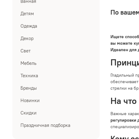
Ванная
По вашем
Детям
Одежда
Ищете способ
Декор
вы можете ку
Идеален для 
Свет
Принци
Мебель
Гладильный п
Техника
обеспечивает
Бренды
стрелки на б
На что
Новинки
Скидки
Важные харак
регулировки 
Праздничная подборка
специализиро
Кому о