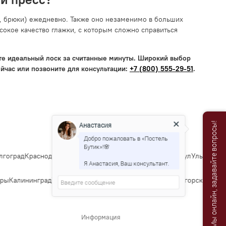
ки, брюки) ежедневно. Также оно незаменимо в больших
сокое качество глажки, с которым сложно справиться
дите идеальный лоск за считанные минуты. Широкий выбор
йчас или позвоните для консультации:
+7 (800) 555-29-51
.
Анастасия
Мы онлайн, задавайте вопросы!
Добро пожаловать в «Постель
Бутик»!🌸
гоград
Краснодар
Саратов
Тюмень
Тольятти
Ижевск
Барнаул
Ульяновск
И
Я Анастасия, Ваш консультант.
ры
Калининград
Тула
Курск
Ставрополь
Сочи
Тверь
Магнитогорск
Иванов
Информация