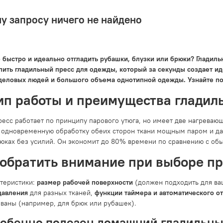
у запросу ничего не найдено
 быстро и идеально отгладить рубашки, блузки или брюки? Гладиль
пить гладильный пресс для одежды, который за секунды создает ид
деловых людей и большого объема однотипной одежды. Узнайте п
п работы и преимущества гладиль
ресс работает по принципу парового утюга, но имеет две нагрева
 одновременную обработку обеих сторон ткани мощным паром и дав
рюках без усилий. Он экономит до 80% времени по сравнению с об
 обратить внимание при выборе п
теристики:
размер рабочей поверхности
(должен подходить для в
давления
для разных тканей,
функции таймера и автоматического о
ваны (например, для брюк или рубашек).
собенно полезен домашний гладильны