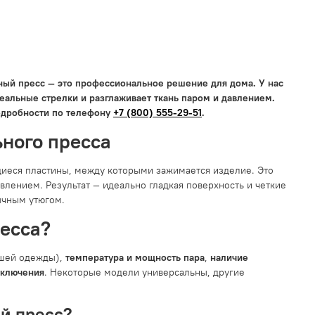
ный пресс — это профессиональное решение для дома. У нас
еальные стрелки и разглаживает ткань паром и давлением.
одробности по телефону
+7 (800) 555-29-51
.
ного пресса
ющиеся пластины, между которыми зажимается изделие. Это
лением. Результат — идеально гладкая поверхность и четкие
ычным утюгом.
ресса?
ашей одежды),
температура и мощность пара
,
наличие
тключения
. Некоторые модели универсальны, другие
й пресс?