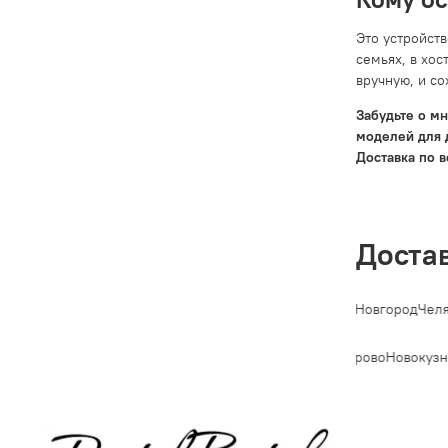
Это устройст
семьях, в хо
вручную, и со
Забудьте о м
моделей для 
Доставка по в
Доста
-Петербург
Новосибирск
Екатеринбург
Казань
Нижний Новгород
Челя
Владивосток
Махачкала
Томск
Оренбург
Кемерово
Новокузн