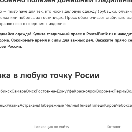
во — must-have для тех, кто носит деловую одежду (рубашки, блуз
стелах или небольших гостиницах. Пресс обеспечивает стабильно вы
храняет его от изделия к изделию.
нущейся одежде! Купите гладильный пресс в PostelButik.ru и наво
дома. Сэкономьте время и силы для важных дел. Закажите прямо се
сей России.
вка в любую точку Росии
бинск
Самара
Омск
Ростов-на-Дону
Уфа
Красноярск
Воронеж
Пермь
Вол
ецк
Рязань
Астрахань
Набережные Челны
Пенза
Липецк
Киров
Чебокса
Навигация по сайту
Каталог