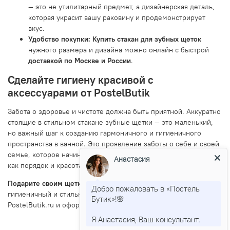
— это не утилитарный предмет, а дизайнерская деталь,
которая украсит вашу раковину и продемонстрирует
вкус.
Удобство покупки:
Купить стакан для зубных щеток
нужного размера и дизайна можно онлайн с быстрой
доставкой по Москве и России
.
Сделайте гигиену красивой с
аксессуарами от PostelButik
Забота о здоровье и чистоте должна быть приятной. Аккуратно
стоящие в стильном стакане зубные щетки — это маленький,
но важный шаг к созданию гармоничного и гигиеничного
пространства в ванной. Это проявление заботы о себе и своей
семье, которое начинается с таких простых и понятных вещей,
Анастасия
как порядок и красота в мелочах.
Подарите своим щеткам достойный дом!
Выберите
Добро пожаловать в «Постель
гигиеничный и стильный
стакан для зубных щеток
в каталоге
Бутик»!🌸
PostelButik.ru и оформите заказ с
доставкой по всей России
.
Я Анастасия, Ваш консультант.