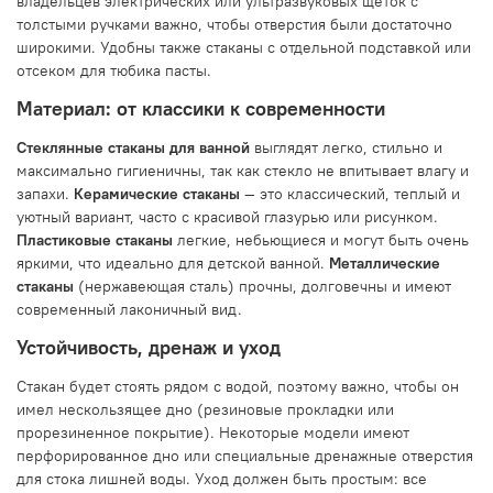
владельцев электрических или ультразвуковых щеток с
толстыми ручками важно, чтобы отверстия были достаточно
широкими. Удобны также стаканы с отдельной подставкой или
отсеком для тюбика пасты.
Материал: от классики к современности
Стеклянные стаканы для ванной
выглядят легко, стильно и
максимально гигиеничны, так как стекло не впитывает влагу и
запахи.
Керамические стаканы
— это классический, теплый и
уютный вариант, часто с красивой глазурью или рисунком.
Пластиковые стаканы
легкие, небьющиеся и могут быть очень
яркими, что идеально для детской ванной.
Металлические
стаканы
(нержавеющая сталь) прочны, долговечны и имеют
современный лаконичный вид.
Устойчивость, дренаж и уход
Стакан будет стоять рядом с водой, поэтому важно, чтобы он
имел нескользящее дно (резиновые прокладки или
прорезиненное покрытие). Некоторые модели имеют
перфорированное дно или специальные дренажные отверстия
для стока лишней воды. Уход должен быть простым: все