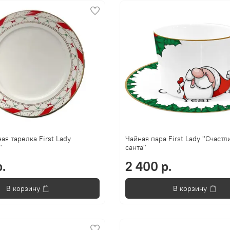
ая тарелка First Lady
Чайная пара First Lady "Счаст
"
санта"
.
2 400 р.
В корзину
В корзину