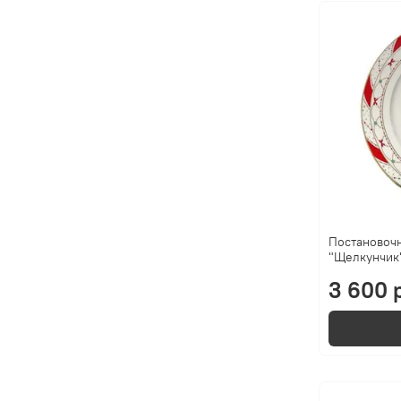
Постановочн
"Щелкунчик
3 600 р