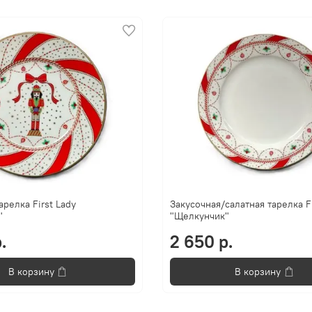
арелка First Lady
Закусочная/салатная тарелка Fi
"
"Щелкунчик"
.
2 650 р.
В корзину
В корзину