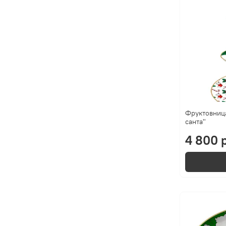
Фруктовница
санта"
4 800 р