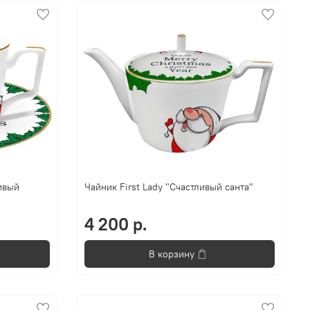
ливый
Чайник First Lady "Счастливый санта"
4 200 р.
В корзину