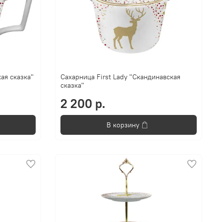
кая сказка"
Сахарница First Lady "Скандинавская
сказка"
2 200 р.
В корзину