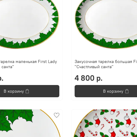
тарелка маленькая First Lady
Закусочная тарелка большая Fi
 санта"
"Счастливый санта"
.
4 800 р.
В корзину
В корзину