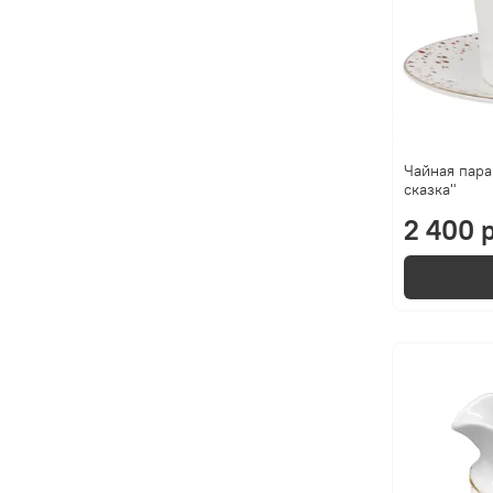
Чайная пара
сказка"
2 400 р