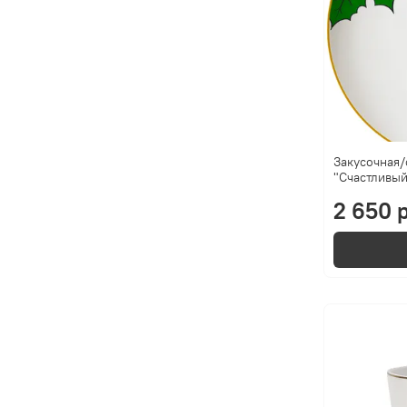
Закусочная/
"Счастливый
2 650 р