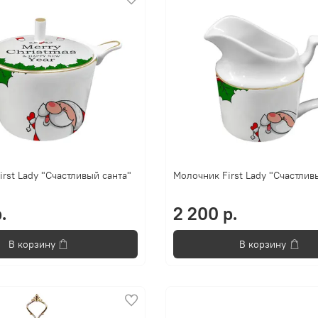
irst Lady "Счастливый санта"
Молочник First Lady "Счастлив
.
2 200 р.
В корзину
В корзину