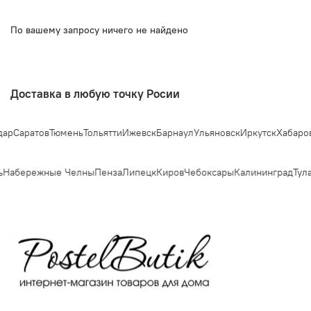
По вашему запросу ничего не найдено
Доставка в любую точку Росии
ар
Саратов
Тюмень
Тольятти
Ижевск
Барнаул
Ульяновск
Иркутск
Хабаров
Набережные Челны
Пенза
Липецк
Киров
Чебоксары
Калининград
Тула