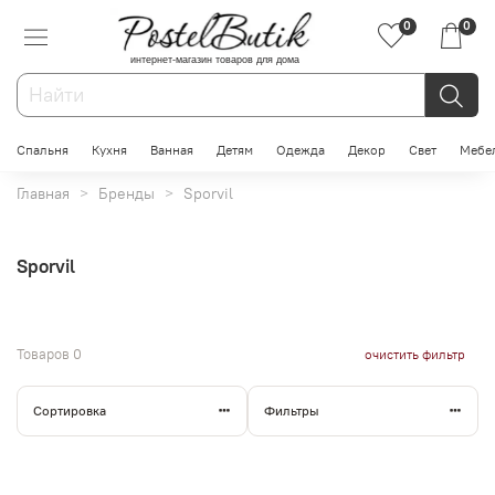
0
0
интернет-магазин товаров для дома
Спальня
Кухня
Ванная
Детям
Одежда
Декор
Свет
Мебе
Главная
Бренды
Sporvil
Sporvil
Товаров
0
очистить фильтр
Сортировка
Фильтры