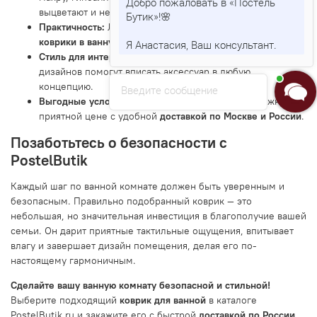
Добро пожаловать в «Постель
выцветают и не деформируются.
Бутик»!🌸
Практичность:
Легкий уход и быстрая сушка — наши
коврики в ванну
созданы для активного использования.
Я Анастасия, Ваш консультант.
Стиль для интерьера:
Широкая палитра и разнообразие
дизайнов помогут вписать аксессуар в любую
концепцию.
Введите сообщение
Выгодные условия:
Купить коврик для ванной
можно по
приятной цене с удобной
доставкой по Москве и России
.
Позаботьтесь о безопасности с
PostelButik
Каждый шаг по ванной комнате должен быть уверенным и
безопасным. Правильно подобранный коврик — это
небольшая, но значительная инвестиция в благополучие вашей
семьи. Он дарит приятные тактильные ощущения, впитывает
влагу и завершает дизайн помещения, делая его по-
настоящему гармоничным.
Сделайте вашу ванную комнату безопасной и стильной!
Выберите подходящий
коврик для ванной
в каталоге
PostelButik.ru и закажите его с быстрой
доставкой по России
.