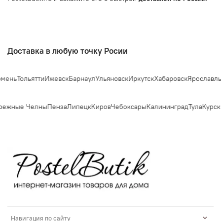
Доставка в любую точку Росии
Тольятти
Ижевск
Барнаул
Ульяновск
Иркутск
Хабаровск
Ярославль
Симф
жные Челны
Пенза
Липецк
Киров
Чебоксары
Калининград
Тула
Курск
Ст
Навигация по сайту