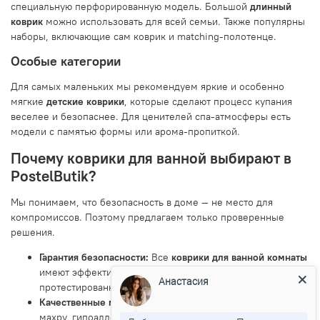
специальную перфорированную модель. Большой
длинный
коврик
можно использовать для всей семьи. Также популярны
наборы, включающие сам коврик и matching-полотенце.
Особые категории
Для самых маленьких мы рекомендуем яркие и особенно
мягкие
детские коврики
, которые сделают процесс купания
веселее и безопаснее. Для ценителей спа-атмосферы есть
модели с памятью формы или арома-пропиткой.
Почему коврики для ванной выбирают в
PostelButik?
Мы понимаем, что безопасность в доме — не место для
компромиссов. Поэтому предлагаем только проверенные
решения.
Гарантия безопасности:
Все
коврики для ванной комнаты
имеют эффективное
противоскользящее покрытие
,
Анастасия
протестированное на разных поверхностях.
Качественные материалы:
Используем износостойкую
махру, гипоаллергенную резину и ПВХ, которые не