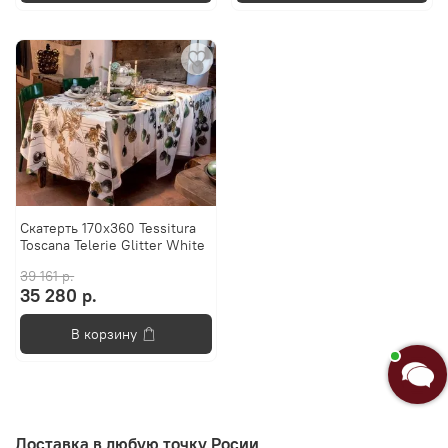
Анастасия
Скатерть 170x360 Tessitura
Toscana Telerie Glitter White
Добро пожаловать в «Постель
Бутик»!🌸
39 161 р.
35 280 р.
Я Анастасия, Ваш консультант.
В корзину
Введите сообщение
Доставка в любую точку Росии