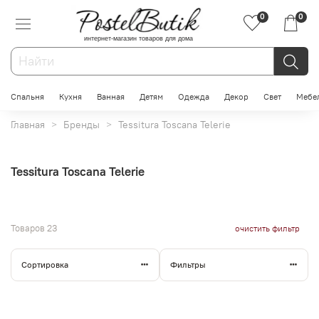
0
0
интернет-магазин товаров для дома
Спальня
Кухня
Ванная
Детям
Одежда
Декор
Свет
Мебе
Главная
Бренды
Tessitura Toscana Telerie
Tessitura Toscana Telerie
Товаров
23
очистить фильтр
Сортировка
Фильтры