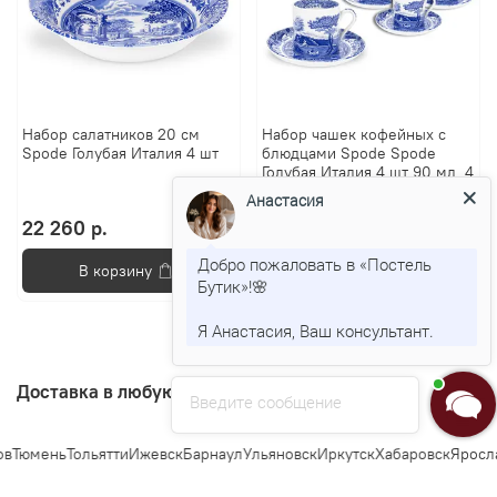
Набор салатников 20 см
Набор чашек кофейных с
Spode Голубая Италия 4 шт
блюдцами Spode Spode
Голубая Италия 4 шт 90 мл, 4
шт
Анастасия
22 260 р.
34 840 р.
Добро пожаловать в «Постель
В корзину
В корзину
Бутик»!🌸
Я Анастасия, Ваш консультант.
Доставка в любую точку Росии
Введите сообщение
юмень
Тольятти
Ижевск
Барнаул
Ульяновск
Иркутск
Хабаровск
Ярославл