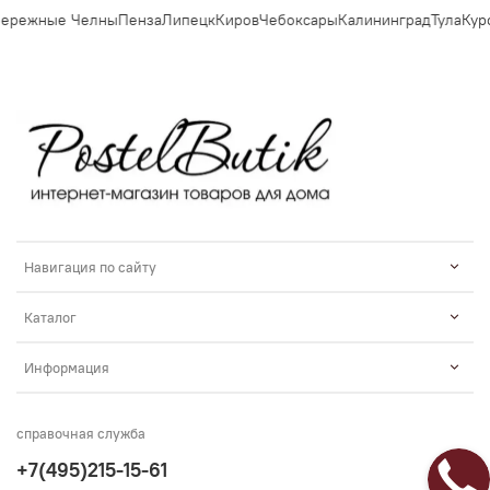
режные Челны
Пенза
Липецк
Киров
Чебоксары
Калининград
Тула
Курск
Навигация по сайту
Каталог
Информация
справочная служба
+7(495)215-15-61