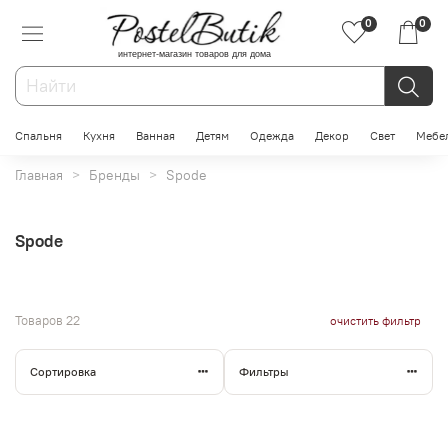
0
0
интернет-магазин товаров для дома
Спальня
Кухня
Ванная
Детям
Одежда
Декор
Свет
Мебе
Главная
Бренды
Spode
Spode
Товаров
22
очистить фильтр
Сортировка
Фильтры