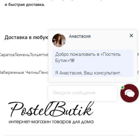
и быстрая доставка.
Анастасия
Доставка в любую точку Росии
Добро пожаловать в «Постель
ратов
Тюмень
Тольятти
Ижевск
Барнаул
Ульяновск
Иркутск
Хабаровск
Яр
Бутик»!🌸
абережные Челны
Пенза
Липецк
Киров
Чебоксары
Калининград
Тула
Ку
Я Анастасия, Ваш консультант.
Введите сообщение