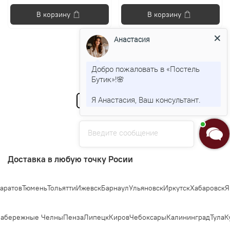
В корзину
В корзину
Анастасия
Добро пожаловать в «Постель
Показать еще
Бутик»!🌸
Я Анастасия, Ваш консультант.
1
2
3
…
10
Введите сообщение
Доставка в любую точку Росии
ов
Тюмень
Тольятти
Ижевск
Барнаул
Ульяновск
Иркутск
Хабаровск
Яросл
бережные Челны
Пенза
Липецк
Киров
Чебоксары
Калининград
Тула
Кур