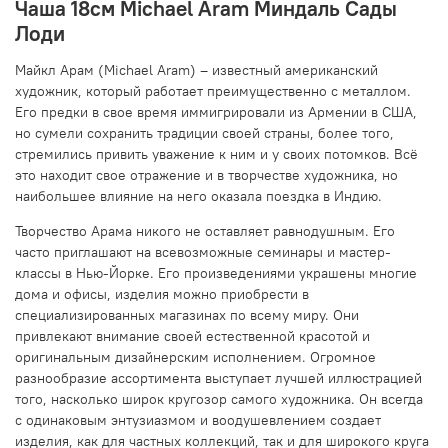
Чаша 18см Michael Aram Миндаль Сады
Лоди
Майкл Арам (Michael Aram) – известный американский
художник, который работает преимущественно с металлом.
Его предки в свое время иммигрировали из Армении в США,
но сумели сохранить традиции своей страны, более того,
стремились привить уважение к ним и у своих потомков. Всё
это находит свое отражение и в творчестве художника, но
наибольшее влияние на него оказала поездка в Индию.
Творчество Арама никого не оставляет равнодушным. Его
часто приглашают на всевозможные семинары и мастер-
классы в Нью-Йорке. Его произведениями украшены многие
дома и офисы, изделия можно приобрести в
специализированных магазинах по всему миру. Они
привлекают внимание своей естественной красотой и
оригинальным дизайнерским исполнением. Огромное
разнообразие ассортимента выступает лучшей иллюстрацией
того, насколько широк кругозор самого художника. Он всегда
с одинаковым энтузиазмом и воодушевлением создает
изделия, как для частных коллекций, так и для широкого круга