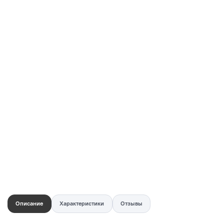
Купить в 1 клик
Быстро и безопасно
НУЖНА ПОМОЩЬ С ВЫБОРОМ?
Покажем товар вживую и ответим на вопросы
Онлайн-консультант
Кристина
Сейчас онлайн
Заказать живое фото
VK
Telegram
MAX
Описание
Характеристики
Отзывы