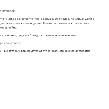
с металлом.
 Индию в качестве туриста, в конце 1980-х годов. На улицах Дели он
дания металлических изделий. Майкл познакомился с мастерами-
ому дизайну.
 и, наконец, родился бренд с его нынешним названием.
ров по металлу.
анные автором, варьируются от супер реалистичных до абстрактно-