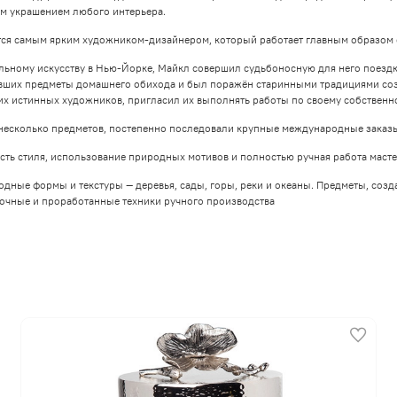
ым украшением любого интерьера.
тся самым ярким художником-дизайнером, который работает главным образом 
ьному искусству в Нью-Йорке, Майкл совершил судьбоносную для него поездку в
явших предметы домашнего обихода и был поражён старинными традициями соз
них истинных художников, пригласил их выполнять работы по своему собственн
несколько предметов, постепенно последовали крупные международные заказы
ть стиля, использование природных мотивов и полностью ручная работа масте
ные формы и текстуры — деревья, сады, горы, реки и океаны. Предметы, созд
очные и проработанные техники ручного производства