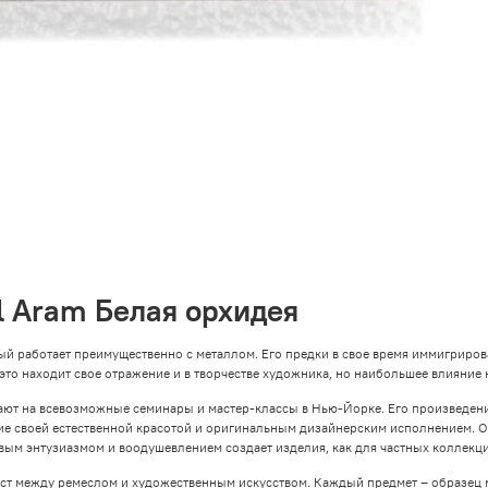
l Aram Белая орхидея
ый работает преимущественно с металлом. Его предки в свое время иммигриров
 это находит свое отражение и в творчестве художника, но наибольшее влияние 
шают на всевозможные семинары и мастер-классы в Нью-Йорке. Его произведе
ие своей естественной красотой и оригинальным дизайнерским исполнением. 
вым энтузиазмом и воодушевлением создает изделия, как для частных коллекций
мост между ремеслом и художественным искусством. Каждый предмет – образец 