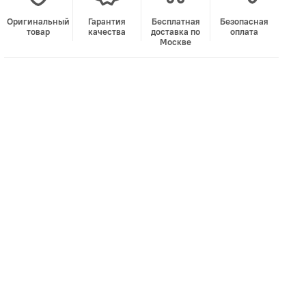
Оригинальный
Гарантия
Бесплатная
Безопасная
товар
качества
доставка по
оплата
Москве
В корзину
Лучшая цена • Официальный магазин
Купить в 1 клик
Быстро и безопасно
НУЖНА ПОМОЩЬ С ВЫБОРОМ?
Покажем товар вживую и ответим на вопросы
Онлайн-консультант
Кристина
Сейчас онлайн
Заказать живое фото
VK
Telegram
MAX