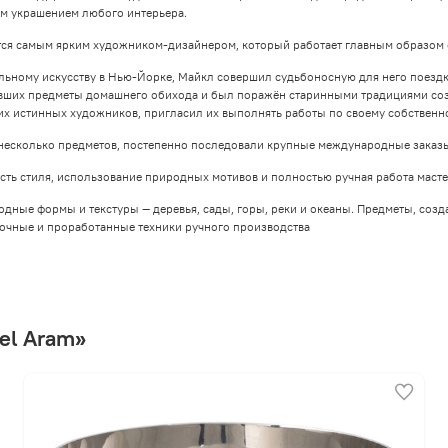
ым украшением любого интерьера.
тся самым ярким художником-дизайнером, который работает главным образом 
ьному искусству в Нью-Йорке, Майкл совершил судьбоносную для него поездку в
явших предметы домашнего обихода и был поражён старинными традициями соз
них истинных художников, пригласил их выполнять работы по своему собственн
несколько предметов, постепенно последовали крупные международные заказы
ть стиля, использование природных мотивов и полностью ручная работа масте
ные формы и текстуры — деревья, сады, горы, реки и океаны. Предметы, созд
очные и проработанные техники ручного производства
el Aram»