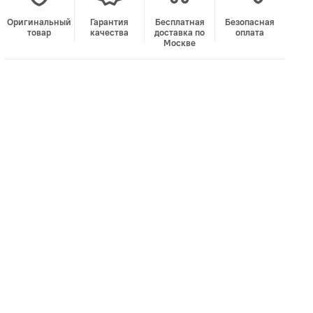
Оригинальный
Гарантия
Бесплатная
Безопасная
товар
качества
доставка по
оплата
Москве
В корзину
Лучшая цена • Официальный магазин
Купить в 1 клик
Быстро и безопасно
НУЖНА ПОМОЩЬ С ВЫБОРОМ?
Покажем товар вживую и ответим на вопросы
Онлайн-консультант
Кристина
Сейчас онлайн
Заказать живое фото
VK
Telegram
MAX