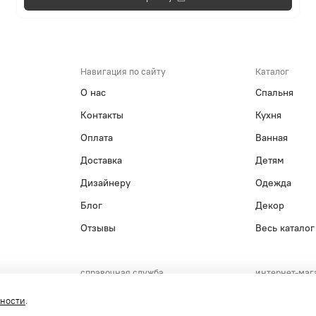
Навигация по сайту
Каталог
О нас
Спальня
Контакты
Кухня
Оплата
Ванная
Доставка
Детям
Дизайнеру
Одежда
Блог
Декор
Отзывы
Весь каталог
справочная служба
интернет-маг
+7(495)215-15-61
+7(800)55
сности
.