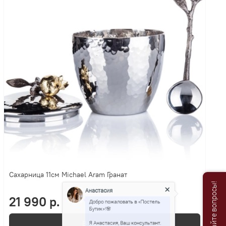
Сахарница 11см Michael Aram Гранат
Анастасия
Добро пожаловать в «Постель
21 990 р.
Бутик»!🌸
В корзину
Я Анастасия, Ваш консультант.