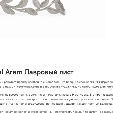
el Aram Лавровый лист
ый работает преимущественно с металлом. Его предки в свое время иммигриров
 это находит свое отражение и в творчестве художника, но наибольшее влияние 
шают на всевозможные семинары и мастер-классы в Нью-Йорке. Его произведе
ие своей естественной красотой и оригинальным дизайнерским исполнением. 
вым энтузиазмом и воодушевлением создает изделия, как для частных коллекций
мост между ремеслом и художественным искусством. Каждый предмет – образец 