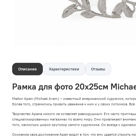
Описание
Характеристики
Отзывы
Рамка для фото 20х25см Micha
Майкл Арам (Michael Aram) – известный американский художник, котор
более того, стремились привить уважение к ним и у своих потомков. Всё
Творчество Арама никого не оставляет равнодушным. Его часто пригла
специализированных магазинах по всему миру. Они привлекают вниман
того, насколько широк кругозор самого художника. Он всегда с одинако
Основное свое достижение Арам видит в том, что ему удается строить 