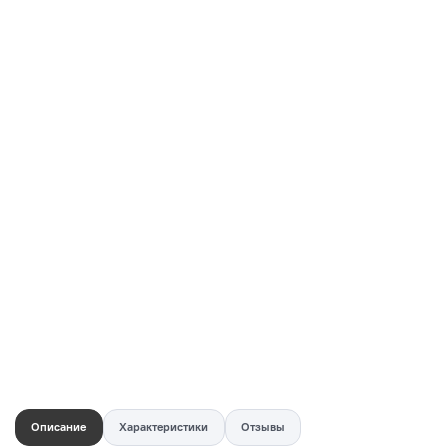
Купить в 1 клик
Быстро и безопасно
НУЖНА ПОМОЩЬ С ВЫБОРОМ?
Покажем товар вживую и ответим на вопросы
Онлайн-консультант
Кристина
Сейчас онлайн
Заказать живое фото
VK
Telegram
MAX
Описание
Характеристики
Отзывы