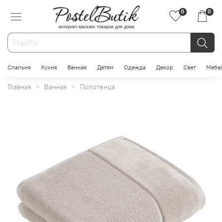
0
0
интернет-магазин товаров для дома
Спальня
Кухня
Ванная
Детям
Одежда
Декор
Свет
Мебе
Главная
Ванная
Полотенца