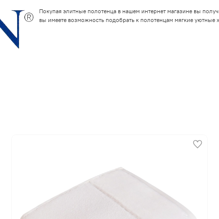
Покупая элитные полотенца в нашем интернет магазине вы полу
вы имеете возможность подобрать к полотенцам мягкие уютные х