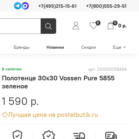
+7(495)215-15-61
+7(800)555-29-51
0
0
0 р.
Бренды
Новинки
Скидки
Еще
арт.
00000006464
В наличии
Полотенце 30х30 Vossen Pure 5855
зеленое
1 590 р.
Лучшая цена на postelbutik.ru