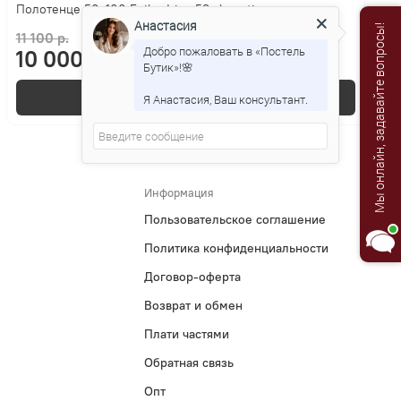
Полотенце 50x100 Feiler Irina 53 clematis
Анастасия
Мы онлайн, задавайте вопросы!
11 100 р.
Добро пожаловать в «Постель
10 000 р.
Бутик»!🌸
В корзину
Я Анастасия, Ваш консультант.
Информация
Пользовательское соглашение
Политика конфиденциальности
Договор-оферта
Возврат и обмен
Плати частями
Обратная связь
Опт