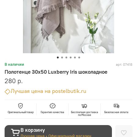
арт.
07418
В наличии
Полотенце 30x50 Luxberry Iris шоколадное
280 р.
Лучшая цена на postelbutik.ru
Оригинальный товар
Гарантия качества
Бесплатная доставка
Безопасная оплата
по Москве
В корзину
Лучшая цена • Официальный магазин