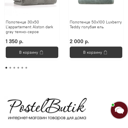
Полотенце 30х50
Полотенце 50х100 Luxberry
L'appartement Alston dark
Teddy голубая ель
gray темно-серое
1 350 р.
2 000 р.
В корзину
В корзину
Анастасия
Добро пожаловать в «Постель
Бутик»!🌸
Я Анастасия, Ваш консультант.