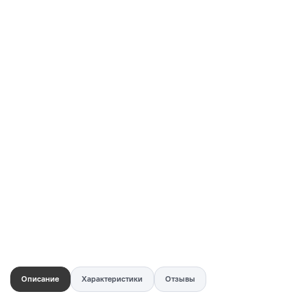
Купить в 1 клик
Быстро и безопасно
НУЖНА ПОМОЩЬ С ВЫБОРОМ?
Покажем товар вживую и ответим на вопросы
Онлайн-консультант
Кристина
Сейчас онлайн
Заказать живое фото
VK
Telegram
MAX
Описание
Характеристики
Отзывы