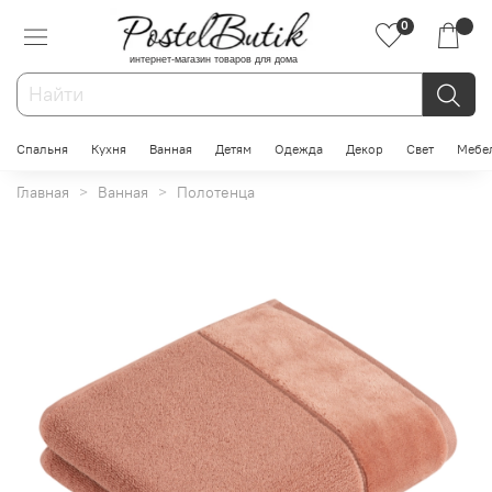
0
интернет-магазин товаров для дома
Спальня
Кухня
Ванная
Детям
Одежда
Декор
Свет
Мебе
Главная
Ванная
Полотенца