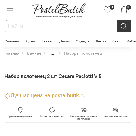
0
0
интернет-магазин товаров для дома
Спальня
Кухня
Ванная
Детям
Одежда
Декор
Свет
Мебе
Главная
Ванная
...
Наборы полотенец
Набор полотенец 2 шт Cesare Paciotti V 5
Лучшая цена на postelbutik.ru
Оригинальный товар
Гарантия качества
Бесплатная доставка
Безопасная оплата
по Москве
В корзину