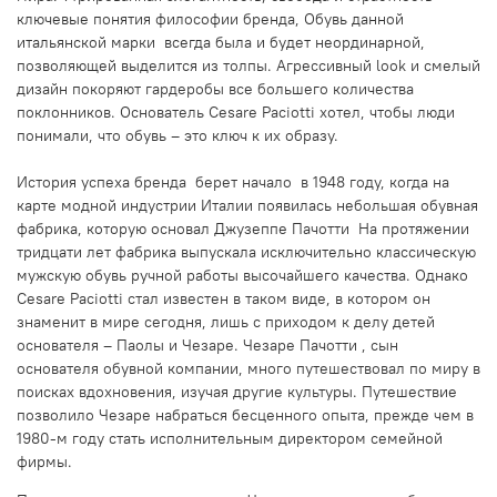
ключевые понятия философии бренда, Обувь данной
итальянской марки всегда была и будет неординарной,
позволяющей выделится из толпы. Агрессивный look и смелый
дизайн покоряют гардеробы все большего количества
поклонников. Основатель Cesare Paciotti хотел, чтобы люди
понимали, что обувь – это ключ к их образу.
История успеха бренда берет начало в 1948 году, когда на
карте модной индустрии Италии появилась небольшая обувная
фабрика, которую основал Джузеппе Пачотти На протяжении
тридцати лет фабрика выпускала исключительно классическую
мужскую обувь ручной работы высочайшего качества. Однако
Cesare Paciotti стал известен в таком виде, в котором он
знаменит в мире сегодня, лишь с приходом к делу детей
основателя – Паолы и Чезаре. Чезаре Пачотти , сын
основателя обувной компании, много путешествовал по миру в
поисках вдохновения, изучая другие культуры. Путешествие
позволило Чезаре набраться бесценного опыта, прежде чем в
1980-м году стать исполнительным директором семейной
фирмы.