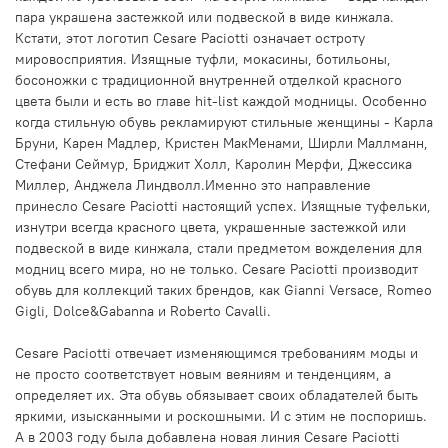
пара украшена застежкой или подвеской в виде кинжала.
Кстати, этот логотип Cesare Paciotti означает остроту
мировосприятия. Изящные туфли, мокасины, ботильоны,
босоножки с традиционной внутренней отделкой красного
цвета были и есть во главе hit-list каждой модницы. Особенно
когда стильную обувь рекламируют стильные женщины - Карла
Бруни, Карен Мадлер, Кристен МакМенами, Ширли Маллманн,
Стефани Сеймур, Бриджит Холл, Каролин Мерфи, Джессика
Миллер, Анджела Линдволл.Именно это направление
принесло Cesare Paciotti настоящий успех. Изящные туфельки,
изнутри всегда красного цвета, украшенные застежкой или
подвеской в виде кинжала, стали предметом вожделения для
модниц всего мира, но не только. Cesare Paciotti производит
обувь для коллекций таких брендов, как Gianni Versace, Romeo
Gigli, Dolce&Gabanna и Roberto Cavalli.
Cesare Paciotti отвечает изменяющимся требованиям моды и
не просто соответствует новым веяниям и тенденциям, а
определяет их. Эта обувь обязывает своих обладателей быть
яркими, изысканными и роскошными. И с этим не поспоришь.
А в 2003 году была добавлена новая линия Cesare Paciotti