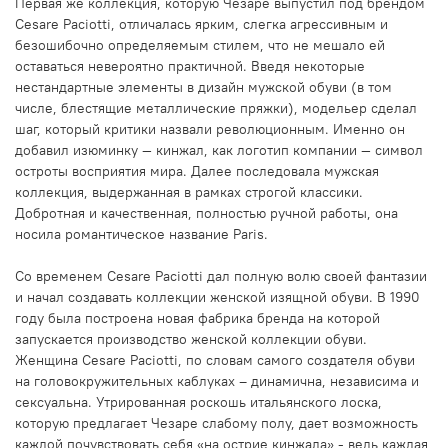
Первая же коллекция, которую Чезаре выпустил под брендом
Cesare Paciotti, отличалась ярким, слегка агрессивным и
безошибочно определяемым стилем, что не мешало ей
оставаться невероятно практичной. Введя некоторые
нестандартные элементы в дизайн мужской обуви (в том
числе, блестящие металлические пряжки), модельер сделал
шаг, который критики назвали революционным. Именно он
добавил изюминку — кинжал, как логотип компании — символ
остроты восприятия мира. Далее последовала мужская
коллекция, выдержанная в рамках строгой классики.
Добротная и качественная, полностью ручной работы, она
носила романтическое название Paris.
Со временем Cesare Paciotti дал полную волю своей фантазии
и начал создавать коллекции женской изящной обуви. В 1990
году была построена новая фабрика бренда на которой
запускается производство женской коллекции обуви.
Женщина Cesare Paciotti, по словам самого создателя обуви
на головокружительных каблуках – динамична, независима и
сексуальна. Утрированная роскошь итальянского лоска,
которую предлагает Чезаре слабому полу, дает возможность
каждой почувствовать себя «на острие кинжала» - ведь каждая