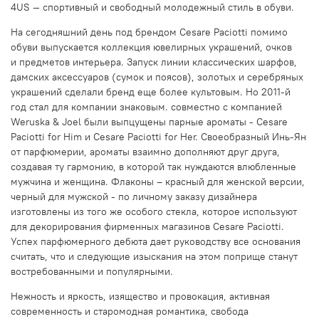
4US — спортивный и свободный молодежный стиль в обуви.
На сегодняшний день под брендом Cesare Paciotti помимо
обуви выпускается коллекция ювелирных украшений, очков
и предметов интерьера. Запуск линии классических шарфов,
дамских аксессуаров (сумок и поясов), золотых и серебряных
украшений сделали бренд еще более культовым. Но 2011-й
год стал для компании знаковым. совместно с компанией
Weruska & Joel были выпцущены парные ароматы - Cesare
Paciotti for Him и Cesare Paciotti for Her. Своеобразный Инь-Ян
от парфюмерии, ароматы взаимно дополняют друг друга,
создавая ту гармонию, в которой так нуждаются влюбленные
мужчина и женщина. Флаконы – красный для женской версии,
черный для мужской - по личному заказу дизайнера
изготовлены из того же особого стекла, которое используют
для декорирования фирменных магазинов Cesare Paciotti.
Успех парфюмерного дебюта дает руководству все основания
считать, что и следующие изыскания на этом поприще станут
востребованными и популярными.
Нежность и яркость, изящество и провокация, активная
современность и старомодная романтика, свобода