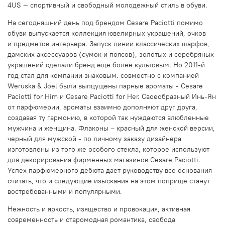
4US — спортивный и свободный молодежный стиль в обуви.
На сегодняшний день под брендом Cesare Paciotti помимо
обуви выпускается коллекция ювелирных украшений, очков
и предметов интерьера. Запуск линии классических шарфов,
дамских аксессуаров (сумок и поясов), золотых и серебряных
украшений сделали бренд еще более культовым. Но 2011-й
год стал для компании знаковым. совместно с компанией
Weruska & Joel были выпцущены парные ароматы - Cesare
Paciotti for Him и Cesare Paciotti for Her. Своеобразный Инь-Ян
от парфюмерии, ароматы взаимно дополняют друг друга,
создавая ту гармонию, в которой так нуждаются влюбленные
мужчина и женщина. Флаконы – красный для женской версии,
черный для мужской - по личному заказу дизайнера
изготовлены из того же особого стекла, которое используют
для декорирования фирменных магазинов Cesare Paciotti.
Успех парфюмерного дебюта дает руководству все основания
считать, что и следующие изыскания на этом поприще станут
востребованными и популярными.
Нежность и яркость, изящество и провокация, активная
современность и старомодная романтика, свобода