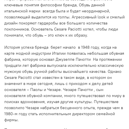
ключевые понятия философии бренда, Обувь данной
итальянской марки всегда была и будет неординарной,
позволяющей выделится из толпы. Агрессивный look и смелый
дизайн покоряют гардеробы все большего количества
поклонников. Основатель Cesare Paciotti хотел, чтобы люди
понимали, что обувь – это ключ к их образу.
История успеха бренда берет начало в 1948 году, когда на
карте модной индустрии Италии появилась небольшая обувная
фабрика, которую основал Джузеппе Пачотти На протяжении
тридцати лет фабрика выпускала исключительно классическую
мужскую обувь ручной работы высочайшего качества. Однако
Cesare Paciotti стал известен в таком виде, в котором он
знаменит в мире сегодня, лишь с приходом к делу детей
основателя – Паолы и Чезаре. Чезаре Пачотти , сын
основателя обувной компании, много путешествовал по миру в
поисках вдохновения, изучая другие культуры. Путешествие
позволило Чезаре набраться бесценного опыта, прежде чем в
1980-м году стать исполнительным директором семейной
фирмы.