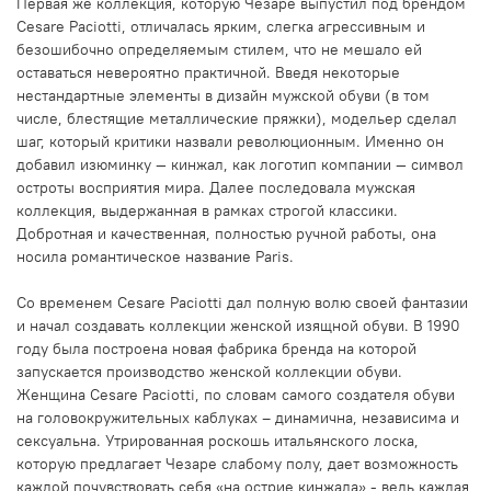
Первая же коллекция, которую Чезаре выпустил под брендом
Cesare Paciotti, отличалась ярким, слегка агрессивным и
безошибочно определяемым стилем, что не мешало ей
оставаться невероятно практичной. Введя некоторые
нестандартные элементы в дизайн мужской обуви (в том
числе, блестящие металлические пряжки), модельер сделал
шаг, который критики назвали революционным. Именно он
добавил изюминку — кинжал, как логотип компании — символ
остроты восприятия мира. Далее последовала мужская
коллекция, выдержанная в рамках строгой классики.
Добротная и качественная, полностью ручной работы, она
носила романтическое название Paris.
Со временем Cesare Paciotti дал полную волю своей фантазии
и начал создавать коллекции женской изящной обуви. В 1990
году была построена новая фабрика бренда на которой
запускается производство женской коллекции обуви.
Женщина Cesare Paciotti, по словам самого создателя обуви
на головокружительных каблуках – динамична, независима и
сексуальна. Утрированная роскошь итальянского лоска,
которую предлагает Чезаре слабому полу, дает возможность
каждой почувствовать себя «на острие кинжала» - ведь каждая