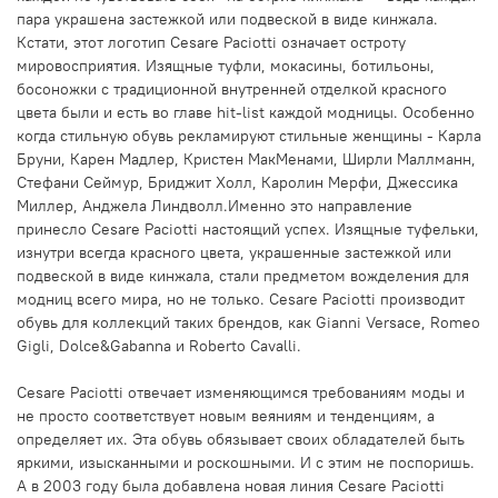
пара украшена застежкой или подвеской в виде кинжала.
Кстати, этот логотип Cesare Paciotti означает остроту
мировосприятия. Изящные туфли, мокасины, ботильоны,
босоножки с традиционной внутренней отделкой красного
цвета были и есть во главе hit-list каждой модницы. Особенно
когда стильную обувь рекламируют стильные женщины - Карла
Бруни, Карен Мадлер, Кристен МакМенами, Ширли Маллманн,
Стефани Сеймур, Бриджит Холл, Каролин Мерфи, Джессика
Миллер, Анджела Линдволл.Именно это направление
принесло Cesare Paciotti настоящий успех. Изящные туфельки,
изнутри всегда красного цвета, украшенные застежкой или
подвеской в виде кинжала, стали предметом вожделения для
модниц всего мира, но не только. Cesare Paciotti производит
обувь для коллекций таких брендов, как Gianni Versace, Romeo
Gigli, Dolce&Gabanna и Roberto Cavalli.
Cesare Paciotti отвечает изменяющимся требованиям моды и
не просто соответствует новым веяниям и тенденциям, а
определяет их. Эта обувь обязывает своих обладателей быть
яркими, изысканными и роскошными. И с этим не поспоришь.
А в 2003 году была добавлена новая линия Cesare Paciotti