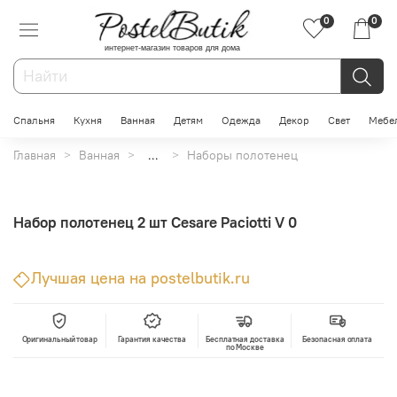
0
0
интернет-магазин товаров для дома
Спальня
Кухня
Ванная
Детям
Одежда
Декор
Свет
Мебе
Главная
Ванная
...
Наборы полотенец
Набор полотенец 2 шт Cesare Paciotti V 0
Лучшая цена на postelbutik.ru
Оригинальный товар
Гарантия качества
Бесплатная доставка
Безопасная оплата
по Москве
В корзину