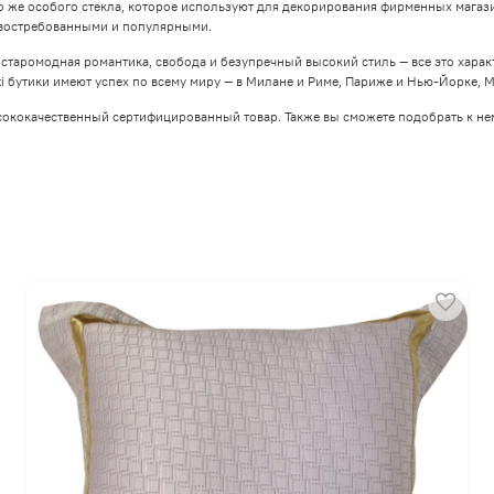
о же особого стекла, которое используют для декорирования фирменных магазин
т востребованными и популярными.
 старомодная романтика, свобода и безупречный высокий стиль — все это хара
ti бутики имеют успех по всему миру — в Милане и Риме, Париже и Нью-Йорке, 
сококачественный сертифицированный товар. Также вы сможете подобрать к нем