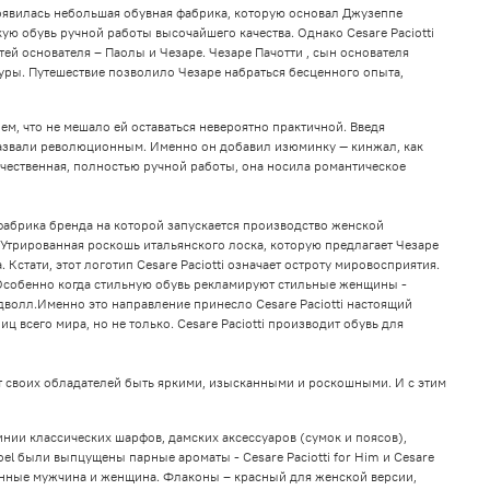
появилась небольшая обувная фабрика, которую основал Джузеппе
ю обувь ручной работы высочайшего качества. Однако Cesare Paciotti
етей основателя – Паолы и Чезаре. Чезаре Пачотти , сын основателя
туры. Путешествие позволило Чезаре набраться бесценного опыта,
м, что не мешало ей оставаться невероятно практичной. Введя
 назвали революционным. Именно он добавил изюминку — кинжал, как
ачественная, полностью ручной работы, она носила романтическое
 фабрика бренда на которой запускается производство женской
 Утрированная роскошь итальянского лоска, которую предлагает Чезаре
Кстати, этот логотип Cesare Paciotti означает остроту мировосприятия.
. Особенно когда стильную обувь рекламируют стильные женщины -
олл.Именно это направление принесло Cesare Paciotti настоящий
 всего мира, но не только. Cesare Paciotti производит обувь для
ает своих обладателей быть яркими, изысканными и роскошными. И с этим
нии классических шарфов, дамских аксессуаров (сумок и поясов),
el были выпцущены парные ароматы - Cesare Paciotti for Him и Cesare
ленные мужчина и женщина. Флаконы – красный для женской версии,