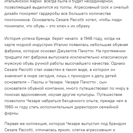
итальянской марки всегда была и будет неординарной,
позволяющей выделится из толпы. Агрессивный look и смелый
дизайн покоряют гардеробы все большего количества
поклонников. Основатель Cesare Paciotti хотел, чтобы люди
понимали, что обувь – это ключ к их образу.
История успеха бренда берет начало в 1948 году, когда на
карте модной индустрии Италии появилась небольшая обувная
фабрика, которую основал Джузеппе Пачотти На протяжении
тридцати лет фабрика выпускала исключительно классическую
мужскую обувь ручной работы высочайшего качества. Однако
Cesare Paciotti стал известен в таком виде, в котором он
знаменит в мире сегодня, лишь с приходом к делу детей
основателя – Паолы и Чезаре. Чезаре Пачотти , сын
основателя обувной компании, много путешествовал по миру в
поисках вдохновения, изучая другие культуры. Путешествие
позволило Чезаре набраться бесценного опыта, прежде чем в
1980-м году стать исполнительным директором семейной
фирмы.
Первая же коллекция, которую Чезаре выпустил под брендом
Cesare Paciotti, отличалась ярким, слегка агрессивным и