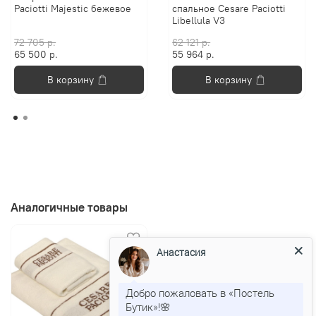
Paciotti Majestic бежевое
спальное Cesare Paciotti
Libellula V3
72 705 р.
62 121 р.
65 500 р.
55 964 р.
В корзину
В корзину
Аналогичные товары
Анастасия
Добро пожаловать в «Постель
Бутик»!🌸