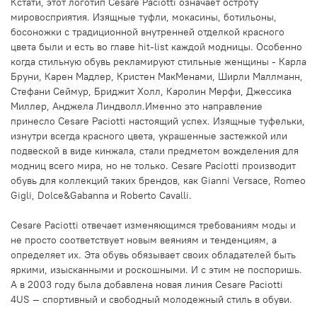
Кстати, этот логотип Cesare Paciotti означает остроту
мировосприятия. Изящные туфли, мокасины, ботильоны,
босоножки с традиционной внутренней отделкой красного
цвета были и есть во главе hit-list каждой модницы. Особенно
когда стильную обувь рекламируют стильные женщины - Карла
Бруни, Карен Мадлер, Кристен МакМенами, Ширли Маллманн,
Стефани Сеймур, Бриджит Холл, Каролин Мерфи, Джессика
Миллер, Анджела Линдволл.Именно это направление
принесло Cesare Paciotti настоящий успех. Изящные туфельки,
изнутри всегда красного цвета, украшенные застежкой или
подвеской в виде кинжала, стали предметом вожделения для
модниц всего мира, но не только. Cesare Paciotti производит
обувь для коллекций таких брендов, как Gianni Versace, Romeo
Gigli, Dolce&Gabanna и Roberto Cavalli.
Cesare Paciotti отвечает изменяющимся требованиям моды и
не просто соответствует новым веяниям и тенденциям, а
определяет их. Эта обувь обязывает своих обладателей быть
яркими, изысканными и роскошными. И с этим не поспоришь.
А в 2003 году была добавлена новая линия Cesare Paciotti
4US — спортивный и свободный молодежный стиль в обуви.