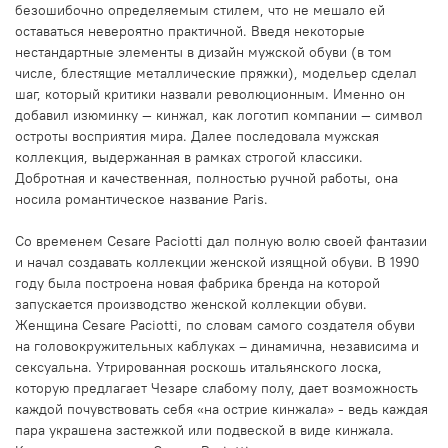
безошибочно определяемым стилем, что не мешало ей
оставаться невероятно практичной. Введя некоторые
нестандартные элементы в дизайн мужской обуви (в том
числе, блестящие металлические пряжки), модельер сделал
шаг, который критики назвали революционным. Именно он
добавил изюминку — кинжал, как логотип компании — символ
остроты восприятия мира. Далее последовала мужская
коллекция, выдержанная в рамках строгой классики.
Добротная и качественная, полностью ручной работы, она
носила романтическое название Paris.
Со временем Cesare Paciotti дал полную волю своей фантазии
и начал создавать коллекции женской изящной обуви. В 1990
году была построена новая фабрика бренда на которой
запускается производство женской коллекции обуви.
Женщина Cesare Paciotti, по словам самого создателя обуви
на головокружительных каблуках – динамична, независима и
сексуальна. Утрированная роскошь итальянского лоска,
которую предлагает Чезаре слабому полу, дает возможность
каждой почувствовать себя «на острие кинжала» - ведь каждая
пара украшена застежкой или подвеской в виде кинжала.