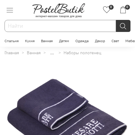
0
0
интернет-магазин товаров для дома
Спальня
Кухня
Ванная
Детям
Одежда
Декор
Свет
Мебе
Главная
Ванная
...
Наборы полотенец