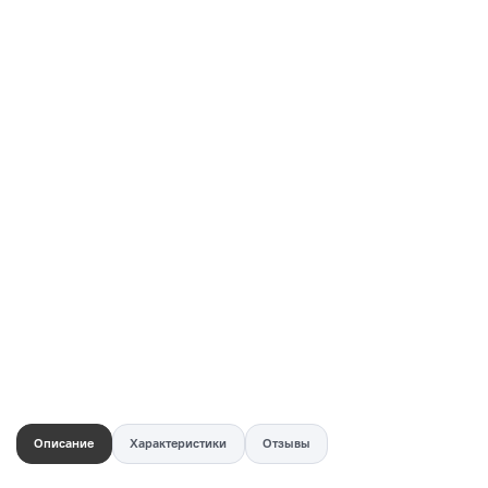
Купить в 1 клик
Быстро и безопасно
НУЖНА ПОМОЩЬ С ВЫБОРОМ?
Покажем товар вживую и ответим на вопросы
Онлайн-консультант
Кристина
Сейчас онлайн
Заказать живое фото
VK
Telegram
MAX
Описание
Характеристики
Отзывы