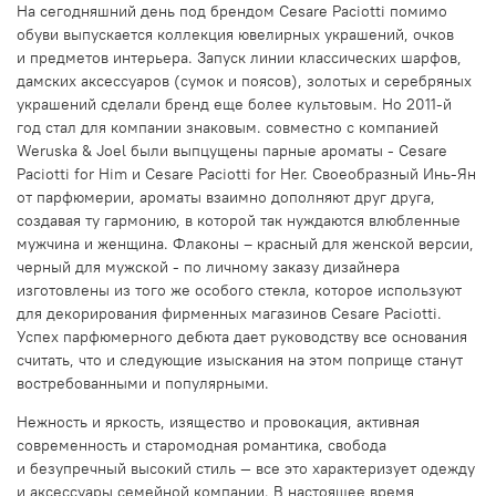
На сегодняшний день под брендом Cesare Paciotti помимо
обуви выпускается коллекция ювелирных украшений, очков
и предметов интерьера. Запуск линии классических шарфов,
дамских аксессуаров (сумок и поясов), золотых и серебряных
украшений сделали бренд еще более культовым. Но 2011-й
год стал для компании знаковым. совместно с компанией
Weruska & Joel были выпцущены парные ароматы - Cesare
Paciotti for Him и Cesare Paciotti for Her. Своеобразный Инь-Ян
от парфюмерии, ароматы взаимно дополняют друг друга,
создавая ту гармонию, в которой так нуждаются влюбленные
мужчина и женщина. Флаконы – красный для женской версии,
черный для мужской - по личному заказу дизайнера
изготовлены из того же особого стекла, которое используют
для декорирования фирменных магазинов Cesare Paciotti.
Успех парфюмерного дебюта дает руководству все основания
считать, что и следующие изыскания на этом поприще станут
востребованными и популярными.
Нежность и яркость, изящество и провокация, активная
современность и старомодная романтика, свобода
и безупречный высокий стиль — все это характеризует одежду
и аксессуары семейной компании. В настоящее время,