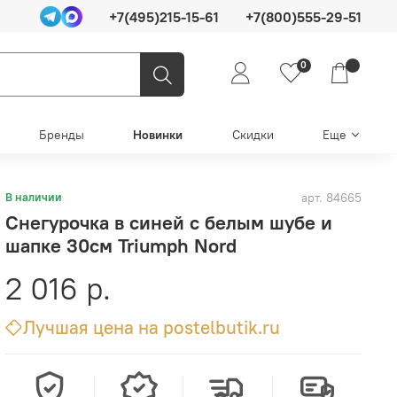
+7(495)215-15-61
+7(800)555-29-51
0
Бренды
Новинки
Скидки
Еще
арт.
84665
В наличии
Снегурочка в синей с белым шубе и
шапке 30см Triumph Nord
2 016 р.
Лучшая цена на postelbutik.ru