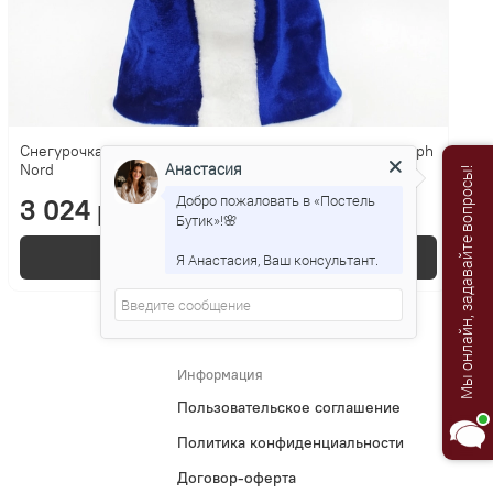
Снегурочка в синей с белым шубе и шапке 40см Triumph
Анастасия
Nord
Мы онлайн, задавайте вопросы!
Добро пожаловать в «Постель
3 024 р.
Бутик»!🌸
В корзину
Я Анастасия, Ваш консультант.
Информация
Пользовательское соглашение
Политика конфиденциальности
Договор-оферта