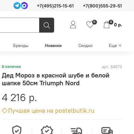
+7(495)215-15-61
+7(800)555-29-51
0
0
0 р.
Бренды
Новинки
Скидки
Еще
арт.
84673
В наличии
Дед Мороз в красной шубе и белой
шапке 50см Triumph Nord
4 216 р.
Лучшая цена на postelbutik.ru